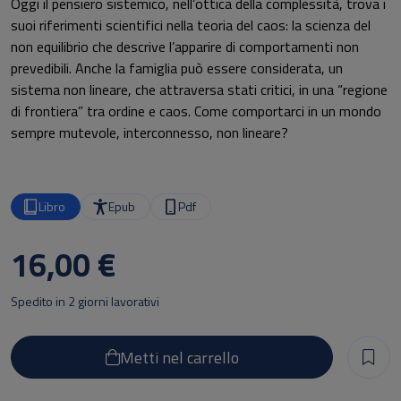
Oggi il pensiero sistemico, nell’ottica della complessità, trova i
suoi riferimenti scientifici nella teoria del caos: la scienza del
non equilibrio che descrive l’apparire di comportamenti non
prevedibili. Anche la famiglia può essere considerata, un
sistema non lineare, che attraversa stati critici, in una “regione
di frontiera” tra ordine e caos. Come comportarci in un mondo
sempre mutevole, interconnesso, non lineare?
Procedendo per strategie e non per rigidi programmi
mantenendo aperto il maggior numero di scelte possibili,
Libro
Epub
Pdf
sostituendo all’ideale qualcosa di attuabile sufficientemente
funzionante. Proseguendo, in sintesi, per ipotesi leggere, più
16,00 €
attenti a falsificarle che a convalidarle.
Spedito in 2 giorni lavorativi
Metti nel carrello