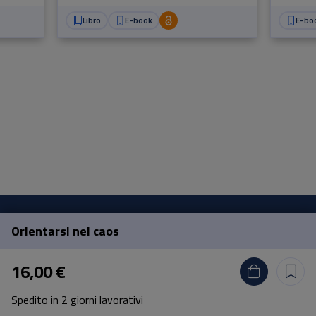
Libro
E-book
E-bo
Orientarsi nel caos
Pisa University Press
16,00 €
Lungarno Pacinotti 43/44 56126 Pisa
Spedito in 2 giorni lavorativi
tel.
+39 050 2212056