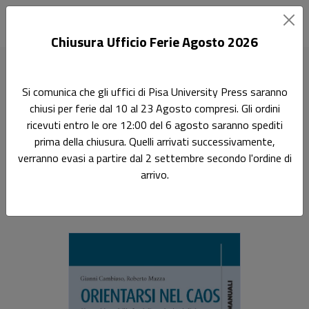
Chiusura Ufficio Ferie Agosto 2026
Home
Manuali
Orientarsi nel caos
Si comunica che gli uffici di Pisa University Press saranno
chiusi per ferie dal 10 al 23 Agosto compresi. Gli ordini
Ricerca
ricevuti entro le ore 12:00 del 6 agosto saranno spediti
Orientarsi nel caos
prima della chiusura. Quelli arrivati successivamente,
verranno evasi a partire dal 2 settembre secondo l'ordine di
Sistemi instabili, famiglie, relazioni d’aiuto
arrivo.
Gianni Cambiaso
,
Mazza Roberto