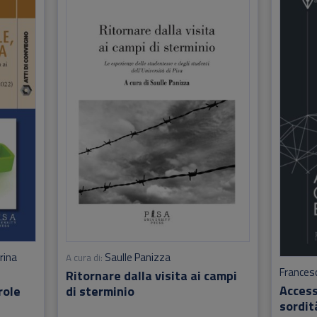
rina
Saulle Panizza
A cura di:
Francesc
Ritornare dalla visita ai campi
Access
role
di sterminio
sordit