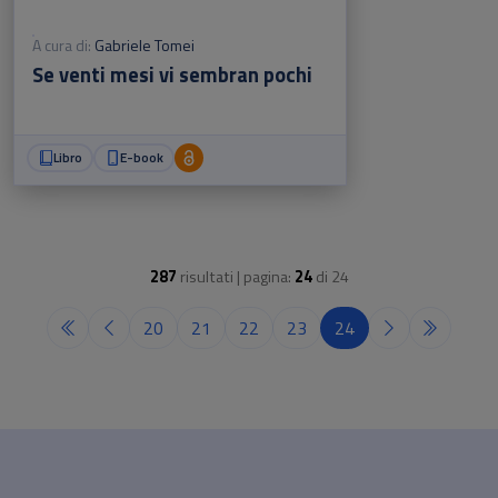
A cura di:
Gabriele Tomei
Se venti mesi vi sembran pochi
Libro
E-book
287
risultati | pagina:
24
di
24
20
21
22
23
24