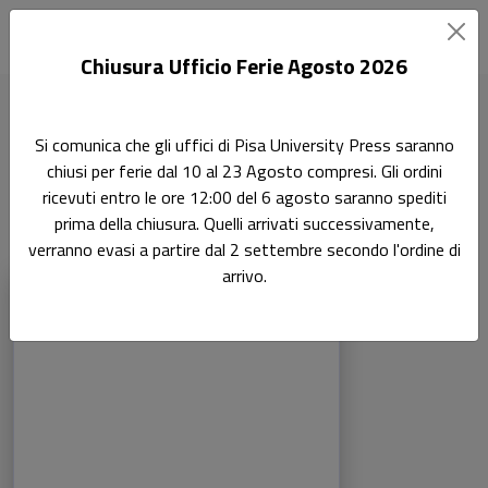
Chiusura Ufficio Ferie Agosto 2026
Home
Tutti gli E-book Open Access
Si comunica che gli uffici di Pisa University Press saranno
chiusi per ferie dal 10 al 23 Agosto compresi. Gli ordini
Tutti gli E-book Open Access
ricevuti entro le ore 12:00 del 6 agosto saranno spediti
prima della chiusura. Quelli arrivati successivamente,
verranno evasi a partire dal 2 settembre secondo l'ordine di
Sottotitolo non presente
arrivo.