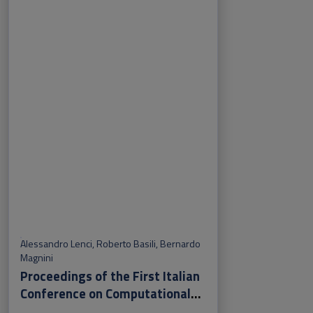
Alessandro Lenci
,
Roberto Basili
,
Bernardo
Magnini
Proceedings of the First Italian
Conference on Computational
Linguistics CLiC-it 2014 & and of