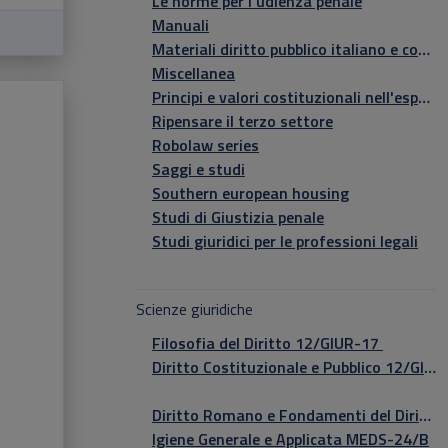
Le norme per l'udienza penale
Manuali
Materiali diritto pubblico italiano e comparato
Miscellanea
Principi e valori costituzionali nell'esperienza italiana e brasiliana
Ripensare il terzo settore
Robolaw series
Saggi e studi
Southern european housing
Studi di Giustizia penale
Studi giuridici per le professioni legali
Scienze giuridiche
Filosofia del Diritto 12/GIUR-17
Diritto Costituzionale e Pubblico 12/GIUR-14
Diritto Romano e Fondamenti del Diritto Europeo GIUR-15/A
Igiene Generale e Applicata MEDS-24/B