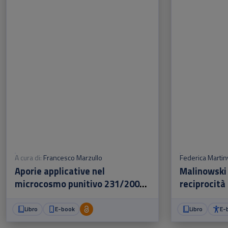
A cura di:
Francesco Marzullo
Federica Martin
Aporie applicative nel
Malinowski 
microcosmo punitivo 231/2001
reciprocità 
e supplenza del diritto pretorio
Libro
E-book
Libro
E-