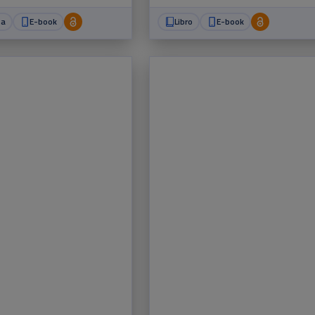
ta
E-book
Libro
E-book