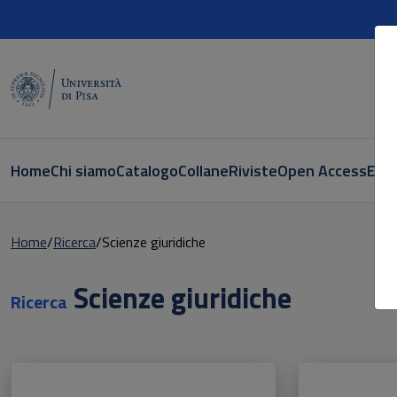
Home
Chi siamo
Catalogo
Collane
Riviste
Open Access
E-bo
Home
Ricerca
Scienze giuridiche
Scienze giuridiche
Ricerca