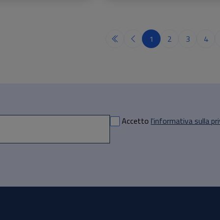
1
2
3
4
Accetto
l'informativa sulla pr