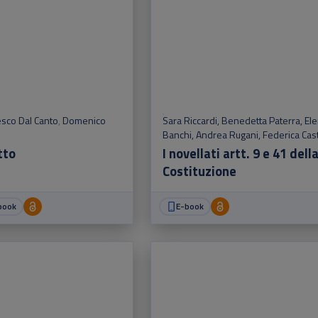
sco Dal Canto
,
Domenico
Sara Riccardi
,
Benedetta Paterra
,
El
Banchi
,
Andrea Rugani
,
Federica Cas
Nicola Petrucco
tto
I novellati artt. 9 e 41 dell
Costituzione
book
E-book