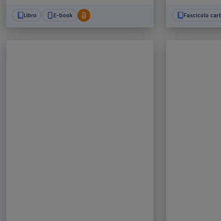
Libro
E-book
Fascicolo car