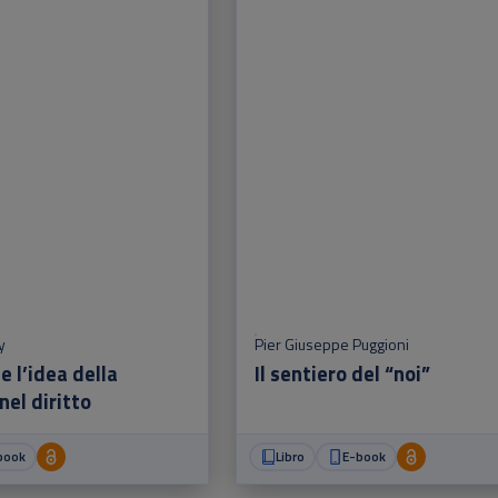
y
Pier Giuseppe Puggioni
e l’idea della
Il sentiero del “noi”
nel diritto
book
Libro
E-book