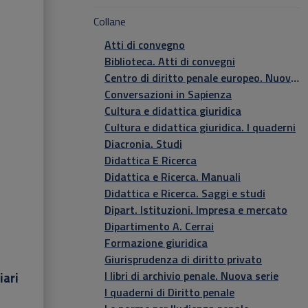
Collane
Atti di convegno
Biblioteca. Atti di convegni
Centro di diritto penale europeo. Nuova serie
Conversazioni in Sapienza
Cultura e didattica giuridica
Cultura e didattica giuridica. I quaderni
Diacronia. Studi
Didattica E Ricerca
Didattica e Ricerca. Manuali
Didattica e Ricerca. Saggi e studi
Dipart. Istituzioni. Impresa e mercato
Dipartimento A. Cerrai
Formazione giuridica
Giurisprudenza di diritto privato
I libri di archivio penale. Nuova serie
iari
I quaderni di Diritto penale