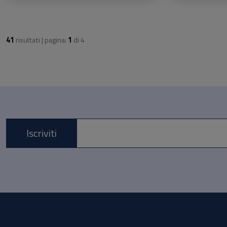
41
risultati | pagina:
1
di
4
Iscriviti
E-mail *