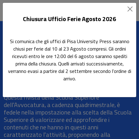
Chiusura Ufficio Ferie Agosto 2026
Leggi l'articolo
Si comunica che gli uffici di Pisa University Press saranno
Home
Le riviste
CULTURA E DIRITTI
chiusi per ferie dal 10 al 23 Agosto compresi. Gli ordini
ricevuti entro le ore 12:00 del 6 agosto saranno spediti
CULTURA E DIRITTI
prima della chiusura. Quelli arrivati successivamente,
verranno evasi a partire dal 2 settembre secondo l'ordine di
CULTURA E DIRITTI - Per una Formazione
arrivo.
Giuridica Scuola Superiore dell'Avvocatura -
Fondazione del Consiglio Nazionale Forense
Questa rivista della Scuola Superiore
dell'Avvocatura, a cadenza quadrimestrale, è
fedele nella impostazione alla scelta della Scuola
Superiore di valorizzare ed approfondire i
contenuti che ne hanno in questi anni
caratterizzato l'attività, proponendo alla