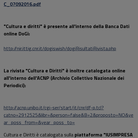
C_07092016.pdf
"Cultura e diritti" è presente all'interno della Banca Dati
online DoGi:
http://nir.ittig.cnr.it/dogiswish/dogiRisultatiRivista.php
La rivista "Cultura e Diritti" è inoltre catalogata online
all'interno dell'ACNP (Archivio Collettivo Nazionale dei
Periodici):
http://acnp.unibo.it/cgi-ser/start/it/cnr/df-p.tcl?
catno=2912525&libr=&person=false&B=2&proposto=NO&ye
ar_poss_from=&year_poss_to=
Cultura e Diritti è catalogata sulla
piattaforma "IUSIMPRESA