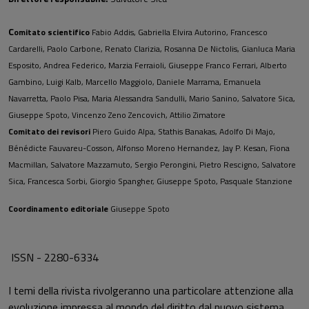
C
omitato scientifico
Fabio Addis, Gabriella Elvira Autorino, Francesco
Cardarelli, Paolo Carbone, Renato Clarizia, Rosanna De Nictolis, Gianluca Maria
Esposito, Andrea Federico, Marzia Ferraioli, Giuseppe Franco Ferrari, Alberto
Gambino, Luigi Kalb, Marcello Maggiolo, Daniele Marrama, Emanuela
Navarretta, Paolo Pisa, Maria Alessandra Sandulli, Mario Sanino, Salvatore Sica,
Giuseppe Spoto, Vincenzo Zeno Zencovich, Attilio Zimatore
Comitato dei revisori
Piero Guido Alpa, Stathis Banakas, Adolfo Di Majo,
Bénédicte Fauvareu-
Cosson, Alfonso Moreno Hernandez, Jay P. Kesan, Fiona
Macmillan,
Salvatore Mazzamuto, Sergio Perongini, Pietro Rescigno, Salvatore
Sica,
Francesca Sorbi, Giorgio Spangher, Giuseppe Spoto, Pasquale Stanzione
Coordinamento editoriale
Giuseppe Spoto
ISSN - 2280-6334
I temi della rivista rivolgeranno una particolare attenzione alla
evoluzione impressa al mondo del diritto dal nuovo sistema