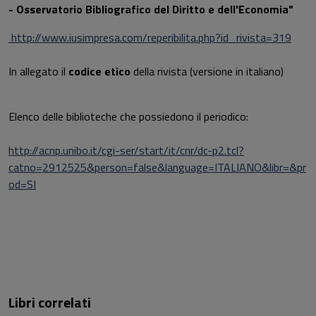
- Osservatorio Bibliografico del Diritto e dell'Economia"
http://www.iusimpresa.com/reperibilita.php?id_rivista=319
In allegato il
codice etico
della rivista (versione in italiano)
Elenco delle biblioteche che possiedono il periodico:
http://acnp.unibo.it/cgi-ser/start/it/cnr/dc-p2.tcl?
catno=2912525&person=false&language=ITALIANO&libr=&pr
od=SI
Libri correlati