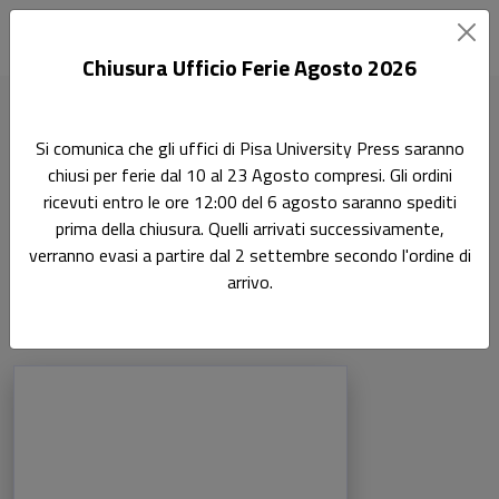
Chiusura Ufficio Ferie Agosto 2026
Home
Si comunica che gli uffici di Pisa University Press saranno
Scienze dell'antichità, filologico-letterarie e storico-artistiche
chiusi per ferie dal 10 al 23 Agosto compresi. Gli ordini
Letteratura Spagnola 10/SPAN-01
ricevuti entro le ore 12:00 del 6 agosto saranno spediti
prima della chiusura. Quelli arrivati successivamente,
Letteratura Spagnola
verranno evasi a partire dal 2 settembre secondo l'ordine di
10/SPAN-01
arrivo.
Prodotti della categoria: Letteratura Sp
Sfoglia la lista completa