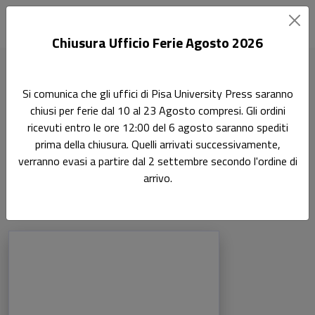
Chiusura Ufficio Ferie Agosto 2026
Home
Si comunica che gli uffici di Pisa University Press saranno
Scienze dell'antichità, filologico-letterarie e storico-artistiche
chiusi per ferie dal 10 al 23 Agosto compresi. Gli ordini
Letteratura Francese 10/FRAN-01
ricevuti entro le ore 12:00 del 6 agosto saranno spediti
prima della chiusura. Quelli arrivati successivamente,
Letteratura Francese
verranno evasi a partire dal 2 settembre secondo l'ordine di
10/FRAN-01
arrivo.
Prodotti della categoria: Letteratura Fr
Sfoglia la lista completa