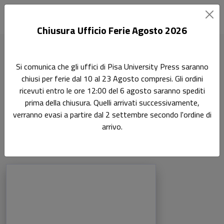
Chiusura Ufficio Ferie Agosto 2026
Home
Si comunica che gli uffici di Pisa University Press saranno
Scienze dell'antichità, filologico-letterarie e storico-artistiche
chiusi per ferie dal 10 al 23 Agosto compresi. Gli ordini
Archeologia Classica 10/ARCH-01
ricevuti entro le ore 12:00 del 6 agosto saranno spediti
prima della chiusura. Quelli arrivati successivamente,
Archeologia Classica
verranno evasi a partire dal 2 settembre secondo l'ordine di
10/ARCH-01
arrivo.
Prodotti della categoria: Archeologia Cl
Sfoglia la lista completa