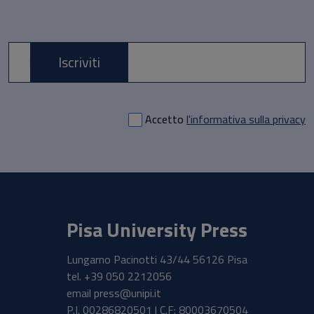
Iscriviti
E-mail *
Accetto
l'informativa sulla privacy
Pisa University Press
Lungarno Pacinotti 43/44 56126 Pisa
tel.
+39 050 2212056
email
press@unipi.it
P.I. 00286820501 | C.F: 80003670504