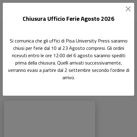
Chiusura Ufficio Ferie Agosto 2026
Home
Si comunica che gli uffici di Pisa University Press saranno
Scienze dell'antichità, filologico-letterarie e storico-artistiche
chiusi per ferie dal 10 al 23 Agosto compresi. Gli ordini
Storia Contemporanea 11/HIST-03
ricevuti entro le ore 12:00 del 6 agosto saranno spediti
prima della chiusura. Quelli arrivati successivamente,
Storia Contemporanea
verranno evasi a partire dal 2 settembre secondo l'ordine di
11/HIST-03
arrivo.
Prodotti della categoria: Storia Contemp
Sfoglia la lista completa