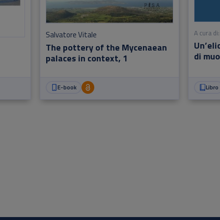
A cura di:
Salvatore Vitale
Un’eli
The pottery of the Mycenaean
di muo
palaces in context, 1
E-book
Libro