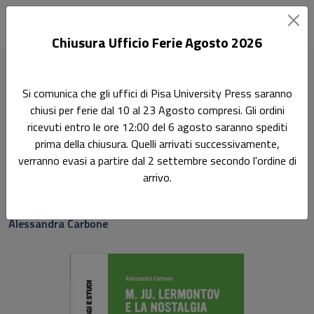
Chiusura Ufficio Ferie Agosto 2026
Home
Saggi e studi
M. Ju. Lermontov e la nostalgia libertina
Si comunica che gli uffici di Pisa University Press saranno
chiusi per ferie dal 10 al 23 Agosto compresi. Gli ordini
Ricerca
ricevuti entro le ore 12:00 del 6 agosto saranno spediti
M. Ju. Lermontov e la
prima della chiusura. Quelli arrivati successivamente,
verranno evasi a partire dal 2 settembre secondo l'ordine di
nostalgia libertina
arrivo.
Sottotitolo non presente
Alessandra Carbone