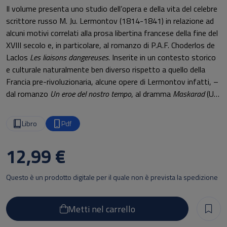
Il volume presenta uno studio dell’opera e della vita del celebre
scrittore russo M. Ju. Lermontov (1814-1841) in relazione ad
alcuni motivi correlati alla prosa libertina francese della fine del
XVIII secolo e, in particolare, al romanzo di P.A.F. Choderlos de
Laclos
Les liaisons dangereuses
. Inserite in un contesto storico
e culturale naturalmente ben diverso rispetto a quello della
Francia pre-rivoluzionaria, alcune opere di Lermontov infatti, –
dal romanzo
Un eroe del nostro tempo
, al dramma
Maskarad
(Un
ballo in maschera) finanche ad alcuni esperimenti letterari degli
anni 1835-1836 – presentano analogie e riprese stilistiche di
Libro
Pdf
motivi della prosa libertina francese, nonché vere e proprie
citazioni “laclosiane”. Interrogandosi su tali aspetti
12,99 €
intertestuali e in- terculturali l’autrice estende la sua ricerca
anche ad un primo studio della ricezione delle
Liaisons
Questo è un prodotto digitale per il quale non è prevista la spedizione
dangereuses
in Russia e della prima traduzione russa del celebre
“romanzo libertino per eccellenza”, realizzata a San Pietroburgo
nel 1804-1805.
Metti nel carrello