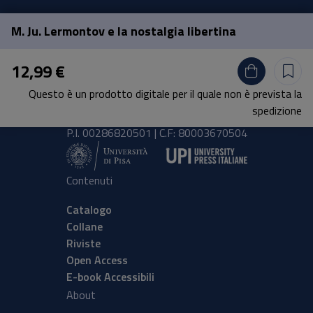
M. Ju. Lermontov e la nostalgia libertina
Pisa University Press
12,99 €
Lungarno Pacinotti 43/44 56126 Pisa
Questo è un prodotto digitale per il quale non è prevista la
tel.
+39 050 2212056
spedizione
email
press@unipi.it
P.I. 00286820501 | C.F: 80003670504
Contenuti
Catalogo
Collane
Riviste
Open Access
E-book Accessibili
About