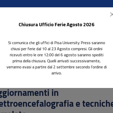
Chiusura Ufficio Ferie Agosto 2026
Si comunica che gli uffici di Pisa University Press saranno
ok Accessibili
In evidenza
Pubblica con noi
chiusi per ferie dal 10 al 23 Agosto compresi. Gli ordini
ricevuti entro le ore 12:00 del 6 agosto saranno spediti
prima della chiusura. Quelli arrivati successivamente,
verranno evasi a partire dal 2 settembre secondo l'ordine di
e tecniche correlate
arrivo.
erca
ggiornamenti in
ettroencefalografia e tecnich