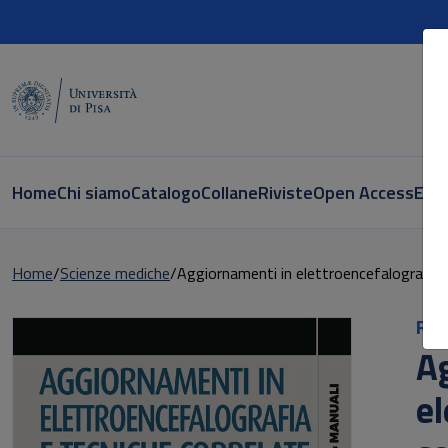
Home
Chi siamo
Catalogo
Collane
Riviste
Open Access
E-bo
Home
Scienze mediche
Aggiornamenti in elettroencefalografia 
Ric
A
el