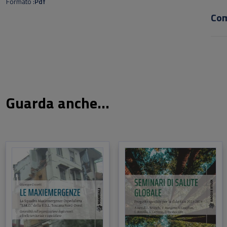
auto
Formato
Pdf
Co
Guarda anche...