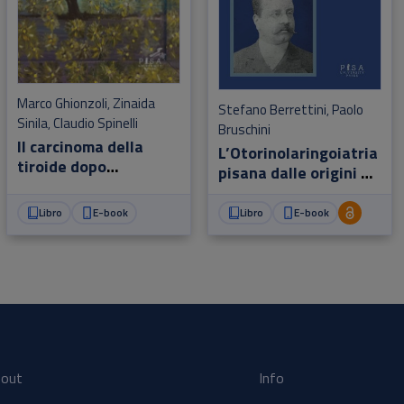
Marco Ghionzoli
Zinaida
,
Stefano Berrettini
Paolo
,
Sinila
Claudio Spinelli
,
Bruschini
Il carcinoma della
L’Otorinolaringoiatria
tiroide dopo
pisana dalle origini ad
Chernobyl e
oggi
Fukushima
Libro
E-book
Libro
E-book
out
Info