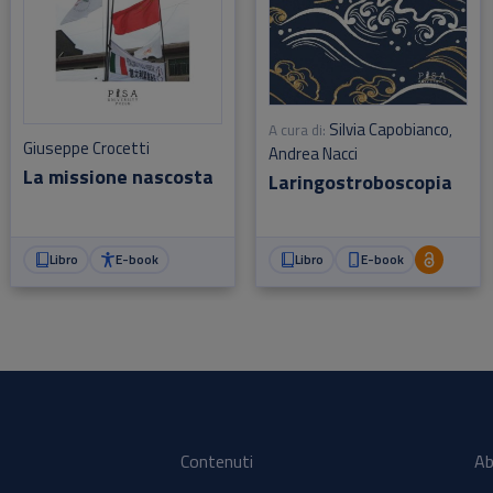
Silvia Capobianco
A cura di:
,
Giuseppe Crocetti
Andrea Nacci
La missione nascosta
Laringostroboscopia
Libro
E-book
Libro
E-book
Contenuti
Ab