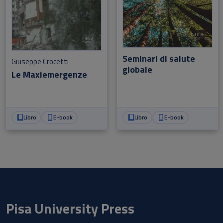
Seminari di salute
Giuseppe Crocetti
globale
Le Maxiemergenze
Libro
E-book
Libro
E-book
Pisa University Press