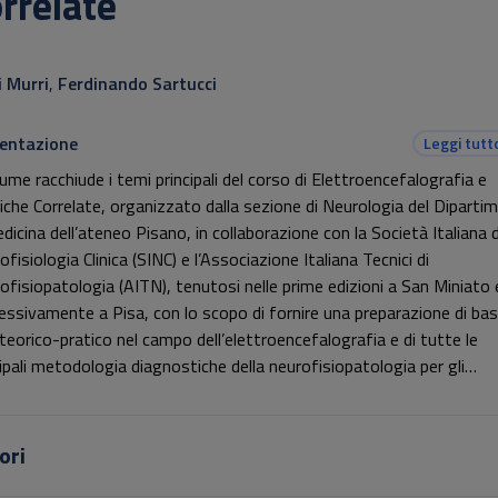
rrelate
otitolo non presente
i Murri
,
Ferdinando Sartucci
entazione
Leggi tutt
lume racchiude i temi principali del corso di Elettroencefalografia e
iche Correlate, organizzato dalla sezione di Neurologia del Diparti
dicina dell’ateneo Pisano, in collaborazione con la Società Italiana d
fisiologia Clinica (SINC) e l’Associazione Italiana Tecnici di
ofisiopatologia (AITN), tenutosi nelle prime edizioni a San Miniato 
essivamente a Pisa, con lo scopo di fornire una preparazione di bas
 teorico-pratico nel campo dell’elettroencefalografia e di tutte le
cipali metodologia diagnostiche della neurofisiopatologia per gli
tori sanitari nell’ambito delle neuroscienze. Una delle principali
teristiche dell’evento, oltre alla didattica pratica e alle esercitazion
attive, con tutori, è rappresentata dalle lezioni di tipo frontale ten
ori
lustri ricercatori e da eminenti personalitànella disciplina, e raccolte 