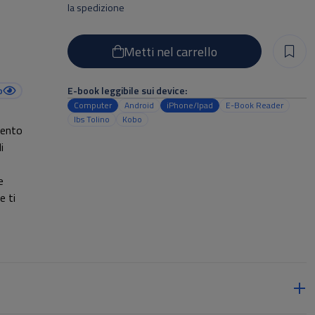
la spedizione
Metti nel carrello
o
E-book leggibile sui device:
Computer
Android
iPhone/Ipad
E-Book Reader
Ibs Tolino
Kobo
mento
i
e
e ti
i
ute
dagli