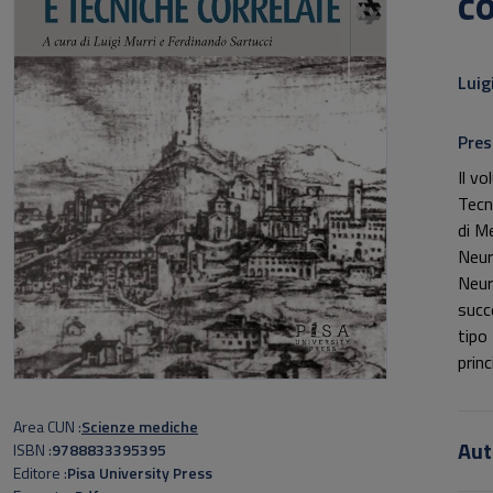
co
Sott
Luig
Pres
Il vo
Tecn
di Me
Neuro
Neur
succ
tipo
prin
opera
carat
Area CUN
Scienze mediche
inter
Aut
ISBN
9788833395395
da il
Editore
Pisa University Press