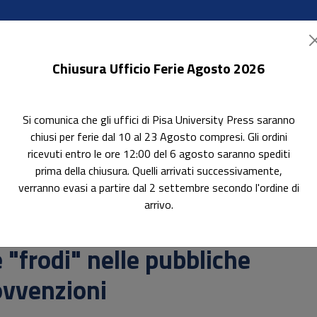
Chiusura Ufficio Ferie Agosto 2026
Si comunica che gli uffici di Pisa University Press saranno
ok Accessibili
In evidenza
Pubblica con noi
chiusi per ferie dal 10 al 23 Agosto compresi. Gli ordini
ricevuti entro le ore 12:00 del 6 agosto saranno spediti
prima della chiusura. Quelli arrivati successivamente,
verranno evasi a partire dal 2 settembre secondo l'ordine di
iche sovvenzioni
arrivo.
erca
 "frodi" nelle pubbliche
ovvenzioni