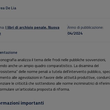
otitolo non presente
ea De Lia
na:
I libri di archivio penale. Nuova
Anno di pubblicazione:
e
04/2024
entazione
onografia analizza il tema delle frodi nelle pubbliche sovvenzioni,
endo anche un ampio quadro comparatistico. La disamina del
rosistema” delle norme penali a tutela dell’intervento pubblico, spec
rimento alle agevolazioni in favore delle attività produttive, condurr
nziare le criticità che sottendono alle norme incriminatrici di riferi
formulare un’articolata proposta di riforma.
ormazioni importanti