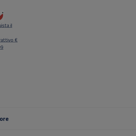
ista il
rattivo €
99
ore