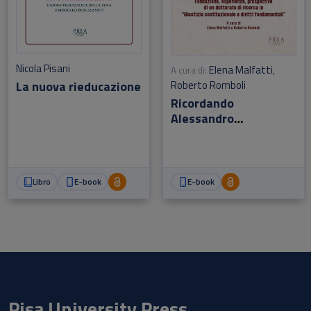
Nicola Pisani
Elena Malfatti
A cura di:
,
La nuova rieducazione
Roberto Romboli
Ricordando
Alessandro
Pizzorusso a 10 anni
dalla scomparsa
Libro
E-book
E-book
Pisa University Press