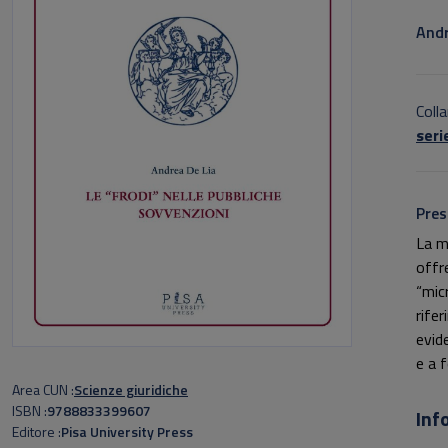
Sott
Andr
Colla
seri
Pres
La m
offr
“mic
rife
evide
e a 
Area CUN
Scienze giuridiche
ISBN
9788833399607
Inf
Editore
Pisa University Press