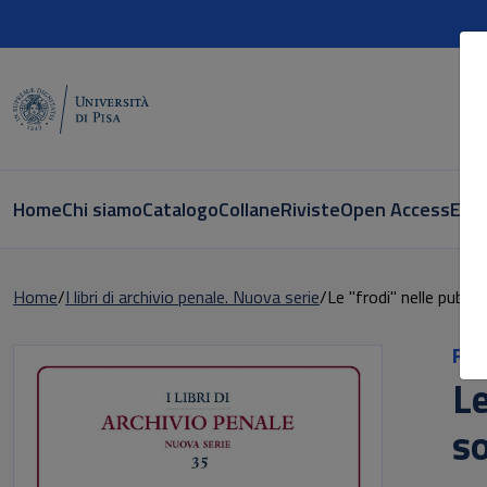
Home
Chi siamo
Catalogo
Collane
Riviste
Open Access
E-bo
Home
I libri di archivio penale. Nuova serie
Le "frodi" nelle pubbl
Ric
Le
s