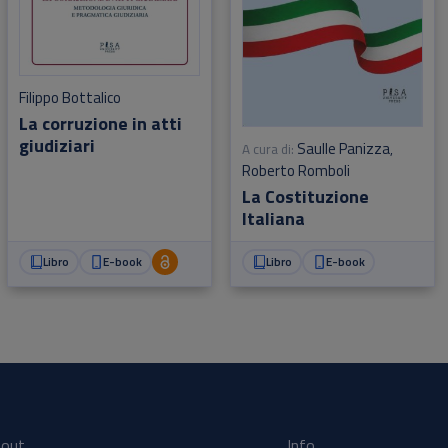
Filippo Bottalico
La corruzione in atti
giudiziari
Saulle Panizza
A cura di:
,
Roberto Romboli
La Costituzione
Italiana
Libro
E-book
Libro
E-book
out
Info