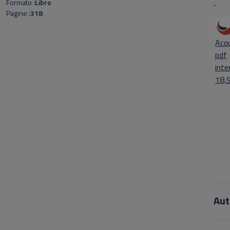
Formato
Libro
Pagine
318
Acqu
pdf
inte
18,
Aut