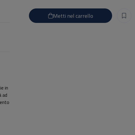
Metti nel carrello
ie in
à ad
mento