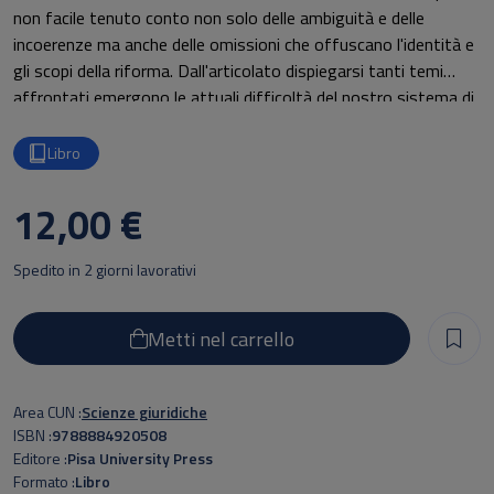
non facile tenuto conto non solo delle ambiguità e delle
incoerenze ma anche delle omissioni che offuscano l'identità e
gli scopi della riforma. Dall'articolato dispiegarsi tanti temi
affrontati emergono le attuali difficoltà del nostro sistema di
procedere verso il modello di un armonico ed efficiente
"federalismo cooperativo", evitando le pericolose scorciatoie di
Libro
un "federalismo à la carte" foriero di sperequazioni e conflitti.
12,00 €
Spedito in 2 giorni lavorativi
Metti nel carrello
Area CUN
Scienze giuridiche
ISBN
9788884920508
Editore
Pisa University Press
Formato
Libro