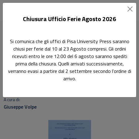
Chiusura Ufficio Ferie Agosto 2026
Home
Dipartimento A. Cerrai
Alla ricerca dell'Italia federale
Si comunica che gli uffici di Pisa University Press saranno
chiusi per ferie dal 10 al 23 Agosto compresi. Gli ordini
Ricerca
ricevuti entro le ore 12:00 del 6 agosto saranno spediti
Alla ricerca dell'Italia
prima della chiusura. Quelli arrivati successivamente,
verranno evasi a partire dal 2 settembre secondo l'ordine di
federale
arrivo.
Sottotitolo non presente
A cura di:
Giuseppe Volpe