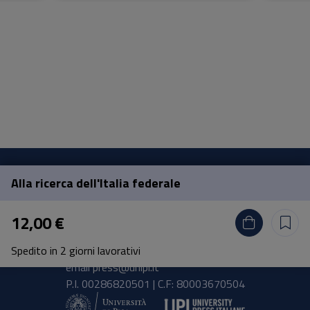
Alla ricerca dell'Italia federale
Pisa University Press
12,00 €
Lungarno Pacinotti 43/44 56126 Pisa
Spedito in 2 giorni lavorativi
tel.
+39 050 2212056
email
press@unipi.it
P.I. 00286820501 | C.F: 80003670504