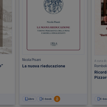
Nicola Pisani
A cura di:
o”
La nuova rieducazione
Romboli
Ricor
Pizzor
scomp
Libro
E-book
E-bo