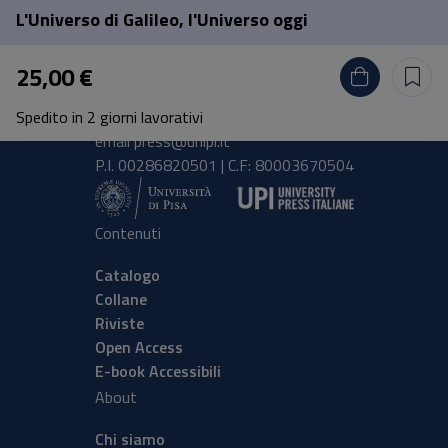
L'Universo di Galileo, l'Universo oggi
Pisa University Press
25,00 €
Lungarno Pacinotti 43/44 56126 Pisa
Spedito in 2 giorni lavorativi
tel.
+39 050 2212056
email
press@unipi.it
P.I. 00286820501 | C.F: 80003670504
Contenuti
Catalogo
Collane
Riviste
Open Access
E-book Accessibili
About
Chi siamo