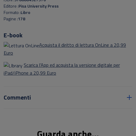
proposta di approfondimento e, allo stesso tempo, crediamo,
Editore
Pisa University Press
di piacevole intrattenimento."
Formato
Libro
Pagine
178
E-book
Acquista il diritto di lettura OnLine a 20,99
Euro
Scarica l'App ed acquista la versione digitale per
iPad/iPhone a 20,99 Euro
Commenti
Guarda anche...