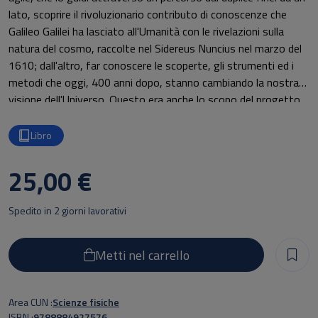
lato, scoprire il rivoluzionario contributo di conoscenze che
Galileo Galilei ha lasciato all'Umanità con le rivelazioni sulla
natura del cosmo, raccolte nel Sidereus Nuncius nel marzo del
1610; dall'altro, far conoscere le scoperte, gli strumenti ed i
metodi che oggi, 400 anni dopo, stanno cambiando la nostra
visione dell'Universo. Questo era anche lo scopo del progetto
che si è realizzato a Pisa, il 29 ottobre 2009, con il Convegno
tenuto presso la Facoltà di Scienze MFN, e che quest'opera
Libro
vuole ricordare. Il volume contiene saggi e articoli che
riassumono i seminari e le conferenze presentate durante il
25,00 €
Convegno; e tuttavia è un'opera che acquista una sua totale
autonomia in quanto tutti i contributi sono rielaborazioni
Spedito in 2 giorni lavorativi
nuove e meditate delle presentazioni orali. Siamo convinti che i
lettori possano trovare, tra i tanti temi di questa raccolta, un
argomento ed un livello di approfondimento tale da stimolare il
Metti nel carrello
proseguimento della lettura, anche oltre i confini delle propria
formazione culturale. Al volume è allegato il documentario
Area CUN
Scienze fisiche
Fantasmi nel cielo. Le comete: tra storia e scienza", un'ulteriore
ISBN
9788884927576