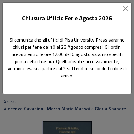
Chiusura Ufficio Ferie Agosto 2026
Home
Scienze fisiche
L'Universo di Galileo, l'Universo oggi
Si comunica che gli uffici di Pisa University Press saranno
chiusi per ferie dal 10 al 23 Agosto compresi. Gli ordini
Ricerca
ricevuti entro le ore 12:00 del 6 agosto saranno spediti
L'Universo di Galileo,
prima della chiusura. Quelli arrivati successivamente,
verranno evasi a partire dal 2 settembre secondo l'ordine di
l'Universo oggi
arrivo.
Con DVD
A cura di:
Vincenzo Cavasinni
,
Marco Maria Massai
e
Gloria Spandre