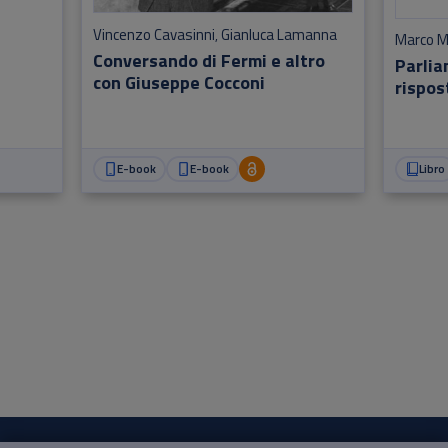
Vincenzo Cavasinni
Gianluca Lamanna
,
Marco M
Conversando di Fermi e altro
Parlia
con Giuseppe Cocconi
rispost
E-book
E-book
Libro