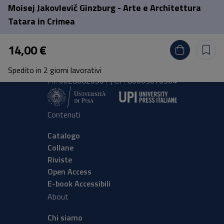
Moisej Jakovlevič Ginzburg - Arte e Architettura
Pisa University Press
Tatara in Crimea
Lungarno Pacinotti 43/44 56126 Pisa
14,00 €
tel.
+39 050 2212056
email
press@unipi.it
Spedito in 2 giorni lavorativi
P.I. 00286820501 | C.F: 80003670504
Contenuti
Catalogo
Collane
Riviste
Open Access
E-book Accessibili
About
Chi siamo