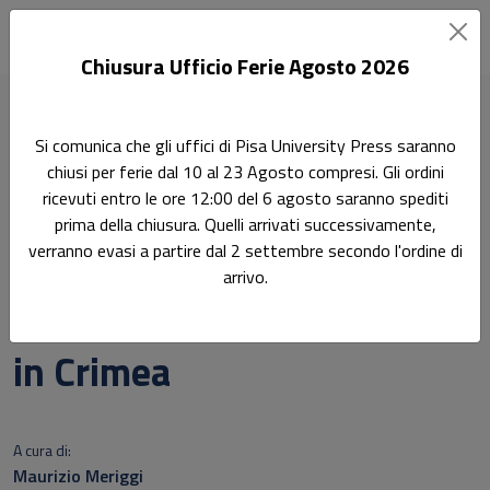
Chiusura Ufficio Ferie Agosto 2026
Home
Avantgard
Si comunica che gli uffici di Pisa University Press saranno
Moisej Jakovlevič Ginzburg - Arte e Architettura Tatara in
chiusi per ferie dal 10 al 23 Agosto compresi. Gli ordini
Crimea
ricevuti entro le ore 12:00 del 6 agosto saranno spediti
prima della chiusura. Quelli arrivati successivamente,
Ricerca
verranno evasi a partire dal 2 settembre secondo l'ordine di
Moisej Jakovlevič Ginzburg
arrivo.
- Arte e Architettura Tatara
in Crimea
Sottotitolo non presente
A cura di:
Maurizio Meriggi