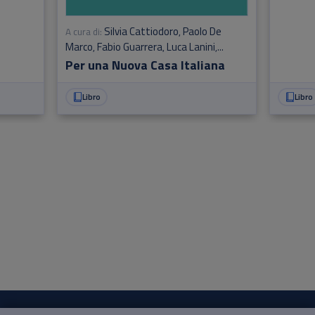
Silvia Cattiodoro
Paolo De
A cura di:
,
Marco
Fabio Guarrera
Luca Lanini
,
,
,
Pasquale Mei
Antonello Russo
Per una Nuova Casa Italiana
,
Libro
Libro