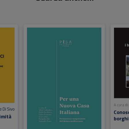
A cura di:
e Di Sivo
Conosc
simità
borghi