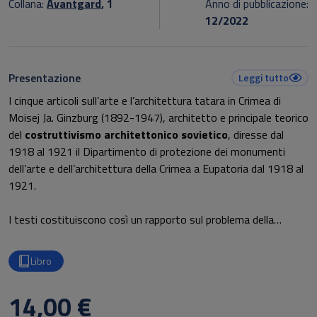
Collana:
Avantgard
, 1
Anno di pubblicazione:
12/2022
Presentazione
Leggi tutto
I cinque articoli sull’arte e l’architettura tatara in Crimea di
Moisej Ja. Ginzburg (1892-1947), architetto e principale teorico
del
costruttivismo architettonico sovietico
, diresse dal
1918 al 1921 il Dipartimento di protezione dei monumenti
dell’arte e dell’architettura della Crimea a Eupatoria dal 1918 al
1921.
I testi costituiscono così un rapporto sul problema della
conservazione e della valorizzazione di un patrimonio artistico
specifico. Tuttavia, il soggiorno in Crimea fu per Ginzburg il suo
Libro
“Viaggio in Oriente”, durante il quale scoprì l’elemento
invariante del “metodo compositivo” e del “ritmo”, fondamenti
14,00 €
della sua teoria dell’architettura sviluppata nei suoi scritti più