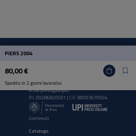
PIERS 2004
Pisa University Press
80,00 €
Lungarno Pacinotti 43/44 56126 Pisa
Spedito in 2 giorni lavorativi
tel.
+39 050 2212056
email
press@unipi.it
P.I. 00286820501 | C.F: 80003670504
Contenuti
Catalogo