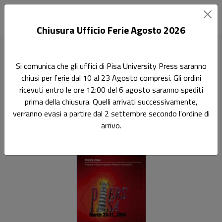
Chiusura Ufficio Ferie Agosto 2026
Home
Scienze fisiche
PIERS 2004
Si comunica che gli uffici di Pisa University Press saranno
chiusi per ferie dal 10 al 23 Agosto compresi. Gli ordini
Ricerca
ricevuti entro le ore 12:00 del 6 agosto saranno spediti
PIERS 2004
prima della chiusura. Quelli arrivati successivamente,
verranno evasi a partire dal 2 settembre secondo l'ordine di
Progress in Electromagnetics Research Symposium, Pisa,
arrivo.
March 28-31, 2004