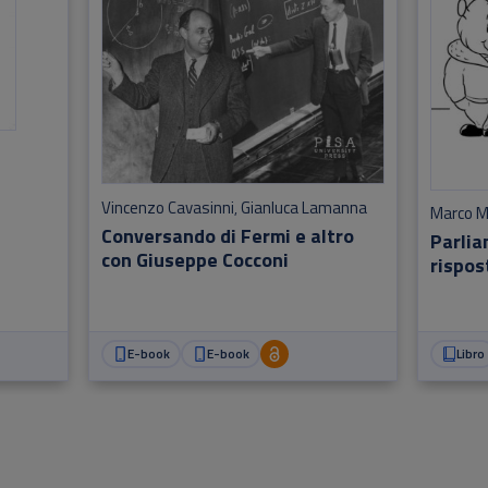
Vincenzo Cavasinni
Gianluca Lamanna
,
Marco M
Conversando di Fermi e altro
Parlia
con Giuseppe Cocconi
rispost
E-book
E-book
Libro