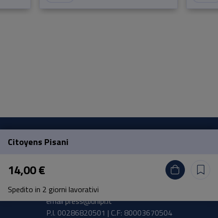
Citoyens Pisani
Pisa University Press
14,00 €
Lungarno Pacinotti 43/44 56126 Pisa
Spedito in 2 giorni lavorativi
tel.
+39 050 2212056
email
press@unipi.it
P.I. 00286820501 | C.F: 80003670504