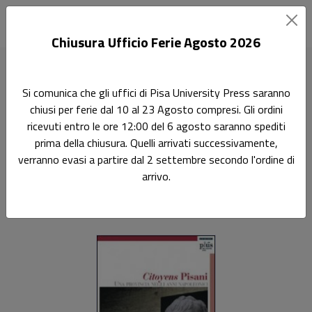
Chiusura Ufficio Ferie Agosto 2026
Home
Atti di convegno
Citoyens Pisani
Si comunica che gli uffici di Pisa University Press saranno
chiusi per ferie dal 10 al 23 Agosto compresi. Gli ordini
Ricerca
ricevuti entro le ore 12:00 del 6 agosto saranno spediti
Citoyens Pisani
prima della chiusura. Quelli arrivati successivamente,
verranno evasi a partire dal 2 settembre secondo l'ordine di
Una provincia negli anni napoleonici
arrivo.
Marco Cini
,
Romano Paolo Coppini