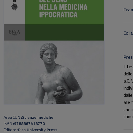
Sott
Fran
Colla
Pres
Il t
dell
a.C. 
indiv
dall
alle
carc
chiru
Area CUN
Scienze mediche
dei 
ISBN
9788867418770
Editore
Pisa University Press