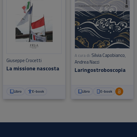
Silvia Capobianco
A cura di:
,
Giuseppe Crocetti
Andrea Nacci
La missione nascosta
Laringostroboscopia
Libro
E-book
Libro
E-book