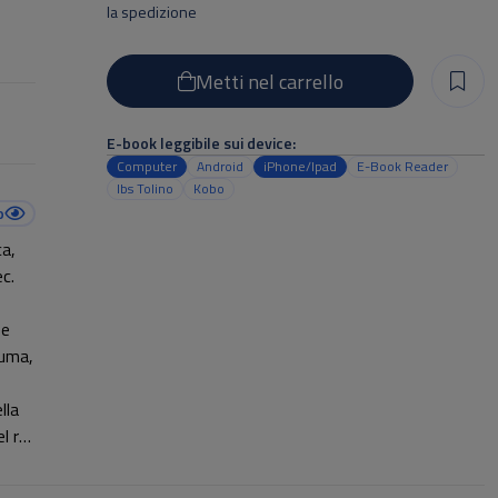
la spedizione
Metti nel carrello
E-book leggibile sui device:
Computer
Android
iPhone/Ipad
E-Book Reader
Ibs Tolino
Kobo
o
ca,
ec.
 e
auma,
lla
l re