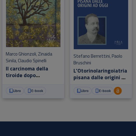
Marco Ghionzoli
Zinaida
,
Stefano Berrettini
Paolo
,
Sinila
Claudio Spinelli
,
Bruschini
Il carcinoma della
L’Otorinolaringoiatria
tiroide dopo
pisana dalle origini ad
Chernobyl e
oggi
Fukushima
Libro
E-book
Libro
E-book