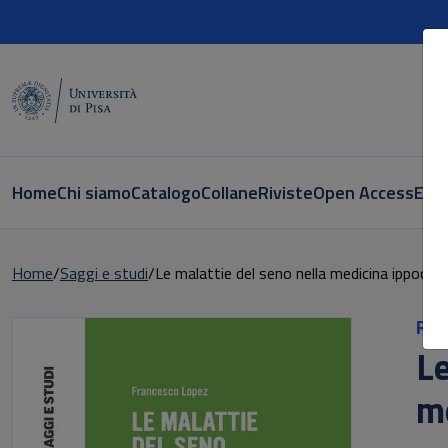
Home
Chi siamo
Catalogo
Collane
Riviste
Open Access
E-bo
Home
Saggi e studi
Le malattie del seno nella medicina ippocrat
Ric
Le
me