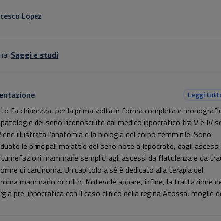
otitolo non presente
cesco Lopez
na:
Saggi e studi
entazione
Leggi tutt
esto fa chiarezza, per la prima volta in forma completa e monografi
e patologie del seno riconosciute dal medico ippocratico tra V e IV s
Viene illustrata l’anatomia e la biologia del corpo femminile. Sono
iduate le principali malattie del seno note a Ippocrate, dagli ascessi
e tumefazioni mammarie semplici agli ascessi da flatulenza e da tr
 forme di carcinoma. Un capitolo a sé è dedicato alla terapia del
inoma mammario occulto. Notevole appare, infine, la trattazione de
rgia pre-ippocratica con il caso clinico della regina Atossa, moglie de
Persiani Dario I, curata dal medico Democede di Crotone.