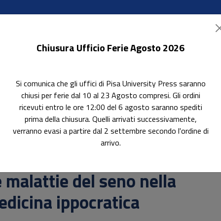
Chiusura Ufficio Ferie Agosto 2026
Si comunica che gli uffici di Pisa University Press saranno
ok Accessibili
In evidenza
Pubblica con noi
chiusi per ferie dal 10 al 23 Agosto compresi. Gli ordini
ricevuti entro le ore 12:00 del 6 agosto saranno spediti
prima della chiusura. Quelli arrivati successivamente,
verranno evasi a partire dal 2 settembre secondo l'ordine di
ica
arrivo.
erca
 malattie del seno nella
dicina ippocratica