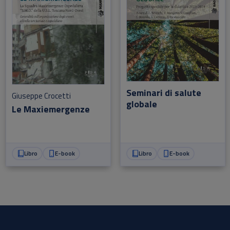
Seminari di salute
Giuseppe Crocetti
globale
Le Maxiemergenze
Libro
E-book
Libro
E-book