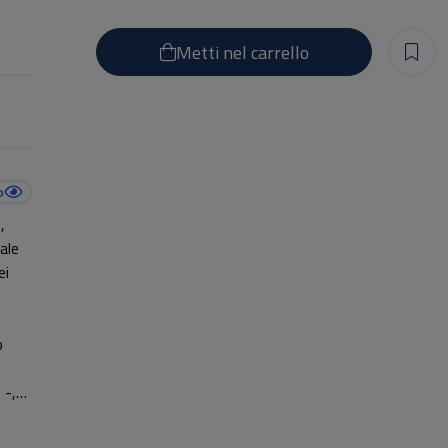
Metti nel carrello
o
,
ale
ei
o
 -,