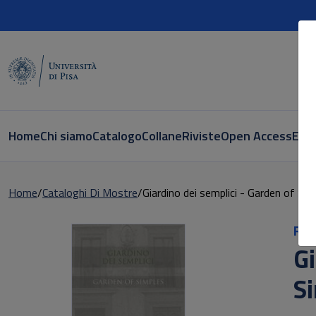
Home
Chi siamo
Catalogo
Collane
Riviste
Open Access
E-bo
Home
Cataloghi Di Mostre
Giardino dei semplici - ­Garden of Si
Ric
Gi
S