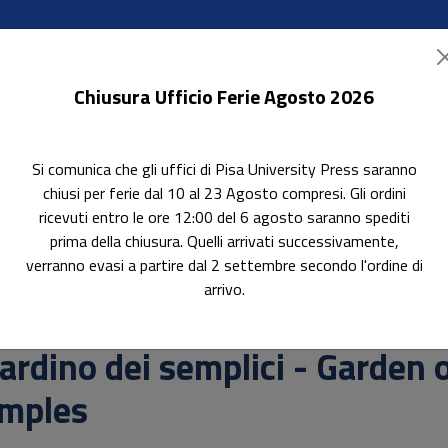
Chiusura Ufficio Ferie Agosto 2026
Si comunica che gli uffici di Pisa University Press saranno
ok Accessibili
In evidenza
Pubblica con noi
chiusi per ferie dal 10 al 23 Agosto compresi. Gli ordini
ricevuti entro le ore 12:00 del 6 agosto saranno spediti
prima della chiusura. Quelli arrivati successivamente,
verranno evasi a partire dal 2 settembre secondo l'ordine di
mples
arrivo.
erca
ardino dei semplici - ­Garden 
imples