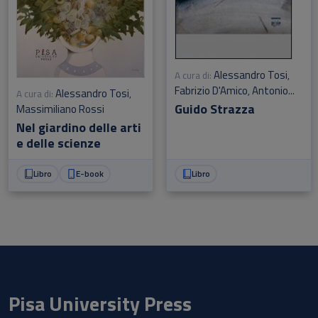
Alessandro Tosi
A cura di:
,
Fabrizio D'Amico
Antonio
,
Alessandro Tosi
A cura di:
,
Pinelli
Guido Strazza
Massimiliano Rossi
Nel giardino delle arti
e delle scienze
Libro
E-book
Libro
Pisa University Press