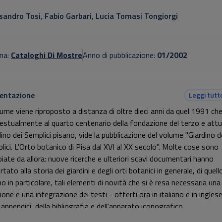
otitolo non presente
sandro Tosi
,
Fabio Garbari
,
Lucia Tomasi Tongiorgi
na:
Cataloghi Di Mostre
Anno di pubblicazione:
01/2002
entazione
Leggi tutt
olume viene riproposto a distanza di oltre dieci anni da quel 1991 che
estualmente al quarto centenario della fondazione del terzo e attu
dino dei Semplici pisano, vide la pubblicazione del volume "Giardino d
lici. L'Orto botanico di Pisa dal XVI al XX secolo". Molte cose sono
iate da allora: nuove ricerche e ulteriori scavi documentari hanno
tato alla storia dei giardini e degli orti botanici in generale, di quell
o in particolare, tali elementi di novità che si è resa necessaria una
ione e una integrazione dei testi - offerti ora in italiano e in inglese
 appendici, della bibliografia e dell'apparato iconografico.