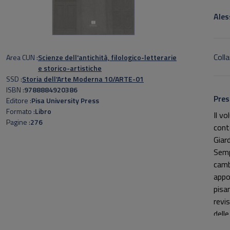
Sott
Ales
Colla
Area CUN
Scienze dell'antichità, filologico-letterarie
e storico-artistiche
SSD
Storia dell'Arte Moderna 10/ARTE-01
ISBN
9788884920386
Pres
Editore
Pisa University Press
Formato
Libro
Il v
Pagine
276
cont
Giar
Semp
camb
appor
pisan
revis
delle