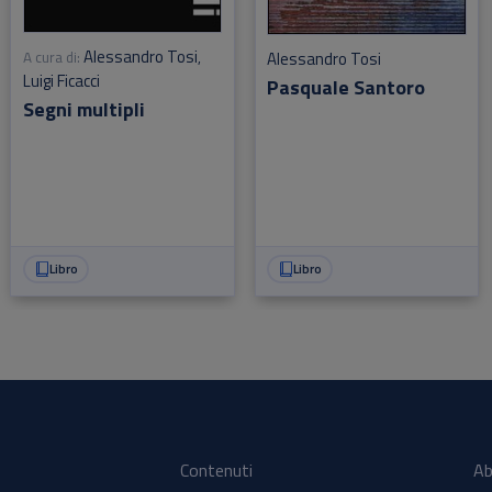
Alessandro Tosi
Alessandro Tosi
A cura di:
,
Luigi Ficacci
Pasquale Santoro
Segni multipli
Libro
Libro
Contenuti
Ab