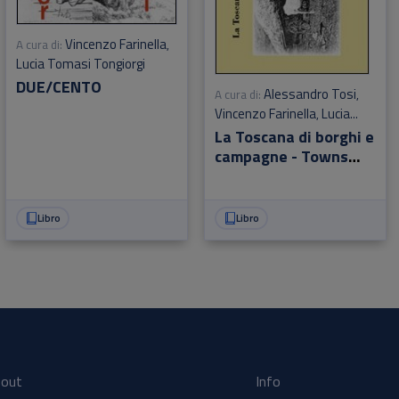
Vincenzo Farinella
A cura di:
,
Lucia Tomasi Tongiorgi
DUE/CENTO
Alessandro Tosi
A cura di:
,
Vincenzo Farinella
Lucia
,
Tomasi Tongiorgi
La Toscana di borghi e
campagne­ - Towns
and country side of
Tuscany
Libro
Libro
out
Info