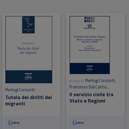
Pierlugi Consorti
A cura di:
,
Francesco Dal Canto
,
Pierlugi Consorti
Emanuele Rossi
Il servizio civile tra
Tutela dei diritti dei
Stato e Regioni
migranti
Libro
Libro