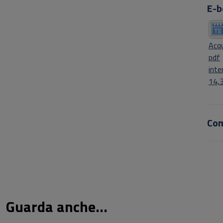
E-b
Acqu
pdf
inte
14,
Co
Guarda anche...