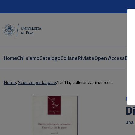
Home
Chi siamo
Catalogo
Collane
Riviste
Open Access
E-bo
Home
Scienze per la pace
Diritti, tolleranza, memoria
Ric
Di
Una 