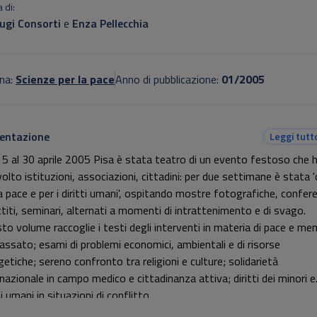
 di:
lugi Consorti
e
Enza Pellecchia
na:
Scienze per la pace
Anno di pubblicazione:
01/2005
entazione
Leggi tutt
15 al 30 aprile 2005 Pisa è stata teatro di un evento festoso che 
olto istituzioni, associazioni, cittadini: per due settimane è stata '
la pace e per i diritti umani', ospitando mostre fotografiche, confer
ttiti, seminari, alternati a momenti di intrattenimento e di svago.
to volume raccoglie i testi degli interventi in materia di pace e me
passato; esami di problemi economici, ambientali e di risorse
getiche; sereno confronto tra religioni e culture; solidarietà
rnazionale in campo medico e cittadinanza attiva; diritti dei minori e
ti umani in situazioni di conflitto