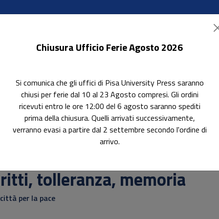
Chiusura Ufficio Ferie Agosto 2026
Si comunica che gli uffici di Pisa University Press saranno
ok Accessibili
In evidenza
Pubblica con noi
chiusi per ferie dal 10 al 23 Agosto compresi. Gli ordini
ricevuti entro le ore 12:00 del 6 agosto saranno spediti
prima della chiusura. Quelli arrivati successivamente,
verranno evasi a partire dal 2 settembre secondo l'ordine di
arrivo.
erca
ritti, tolleranza, memoria
città per la pace