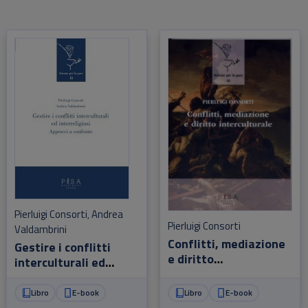
Pierluigi Consorti
Andrea
,
Pierluigi Consorti
Valdambrini
Conflitti, mediazione
Gestire i conflitti
e diritto
interculturali ed
interculturale
interreligiosi
Libro
E-book
Libro
E-book