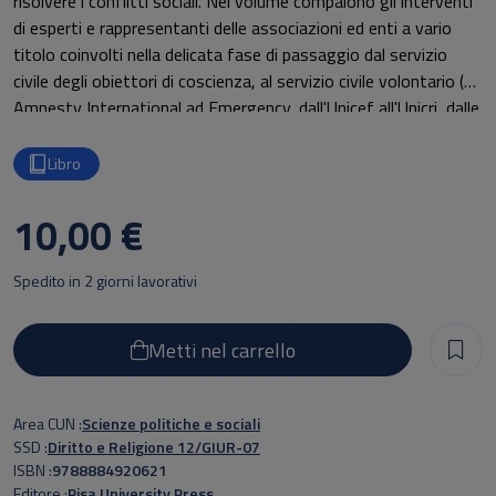
risolvere i conflitti sociali. Nel volume compaiono gli interventi
di esperti e rappresentanti delle associazioni ed enti a vario
titolo coinvolti nella delicata fase di passaggio dal servizio
civile degli obiettori di coscienza, al servizio civile volontario (da
Amnesty International ad Emergency, dall'Unicef all'Unicri, dalle
Misericordie ai Caschi bianchi e tanti altri ancora). Una completa
appendice normativa rende questo volume un utile manuale per
Libro
gli addetti ai lavori.
10,00 €
Spedito in 2 giorni lavorativi
Metti nel carrello
Area CUN
Scienze politiche e sociali
SSD
Diritto e Religione 12/GIUR-07
ISBN
9788884920621
Editore
Pisa University Press