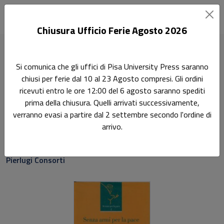
Chiusura Ufficio Ferie Agosto 2026
Home
Scienze per la pace
Senza armi per la pace
Si comunica che gli uffici di Pisa University Press saranno
chiusi per ferie dal 10 al 23 Agosto compresi. Gli ordini
Ricerca
ricevuti entro le ore 12:00 del 6 agosto saranno spediti
Senza armi per la pace
prima della chiusura. Quelli arrivati successivamente,
verranno evasi a partire dal 2 settembre secondo l'ordine di
Profili e prospettive del «nuovo» servizio civile in Italia
arrivo.
A cura di:
Pierlugi Consorti