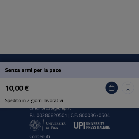
Senza armi per la pace
Pisa University Press
10,00 €
Lungarno Pacinotti 43/44 56126 Pisa
Spedito in 2 giorni lavorativi
tel.
+39 050 2212056
email
press@unipi.it
P.I. 00286820501 | C.F: 80003670504
Contenuti