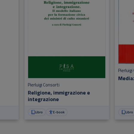
Pierluigi
Mediaz
Pierluigi Consorti
Religione, immigrazione e
integrazione
Libro
E-book
Libro