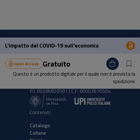
L'impatto del COVID-19 sull'economia
Op
Pisa University Press
Gratuito
Open Access
Lungarno Pacinotti 43/44 56126 Pisa
Questo è un prodotto digitale per il quale non è prevista la
tel.
+39 050 2212056
spedizione
email
press@unipi.it
P.I. 00286820501 | C.F: 80003670504
Contenuti
Catalogo
Collane