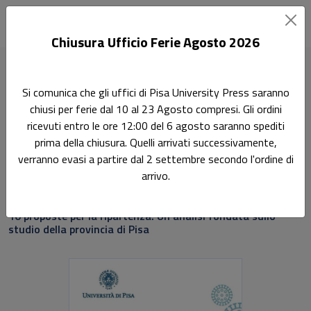
Chiusura Ufficio Ferie Agosto 2026
Home
Scienze economiche e statistiche
Si comunica che gli uffici di Pisa University Press saranno
L'impatto del COVID-19 sull'economia
chiusi per ferie dal 10 al 23 Agosto compresi. Gli ordini
ricevuti entro le ore 12:00 del 6 agosto saranno spediti
Ricerca
prima della chiusura. Quelli arrivati successivamente,
L'impatto del COVID-19
verranno evasi a partire dal 2 settembre secondo l'ordine di
arrivo.
sull'economia
10 proposte per la ripartenza. Un'analisi fondata sullo
studio della provincia di Pisa