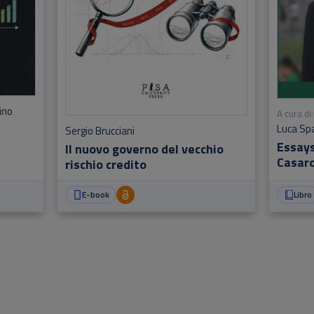
ino
A cura di:
Luca Sp
Sergio Brucciani
Essays
Il nuovo governo del vecchio
Casar
rischio credito
E-book
Libro