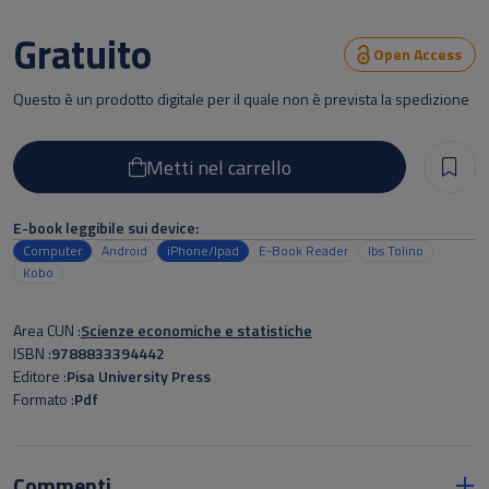
Gratuito
Open Access
Questo è un prodotto digitale per il quale non è prevista la spedizione
Metti nel carrello
E-book leggibile sui device:
Computer
Android
iPhone/Ipad
E-Book Reader
Ibs Tolino
Kobo
Area CUN
Scienze economiche e statistiche
ISBN
9788833394442
Editore
Pisa University Press
Formato
Pdf
Commenti