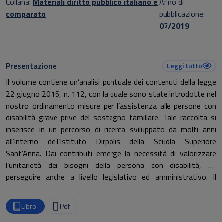
Collana:
Materiali diritto pubblico italiano e
Anno di
comparato
pubblicazione:
07/2019
Presentazione
Leggi tutto
Il volume contiene un’analisi puntuale dei contenuti della legge
22 giugno 2016, n. 112, con la quale sono state introdotte nel
nostro ordinamento misure per l’assistenza alle persone con
disabilità grave prive del sostegno familiare. Tale raccolta si
inserisce in un percorso di ricerca sviluppato da molti anni
all’interno dell’Istituto Dirpolis della Scuola Superiore
Sant’Anna. Dai contributi emerge la necessità di valorizzare
l’unitarietà dei bisogni della persona con disabilità, da
perseguire anche a livello legislativo ed amministrativo. Il
“Dopo di noi” non può porsi come l’ennesimo tassello da
aggiungere agli interventi pubblici a favore delle persone con
Libro
Pdf
disabilità, ma deve costituire parte di una politica pubblica che