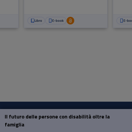
scomp
Libro
E-book
E-bo
Il futuro delle persone con disabilità oltre la
Pisa University Press
famiglia