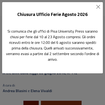
Chiusura Ufficio Ferie Agosto 2026
Home
Materiali diritto pubblico italiano e comparato
Si comunica che gli uffici di Pisa University Press saranno
Il futuro delle persone con disabilità oltre la famiglia
chiusi per ferie dal 10 al 23 Agosto compresi. Gli ordini
ricevuti entro le ore 12:00 del 6 agosto saranno spediti
Ricerca
prima della chiusura. Quelli arrivati successivamente,
Il futuro delle persone con
verranno evasi a partire dal 2 settembre secondo l'ordine di
arrivo.
disabilità oltre la famiglia
A tre anni dalla legge 22 giugno 2016, n. 112
A cura di:
Andrea Blasini
e
Elena Vivaldi