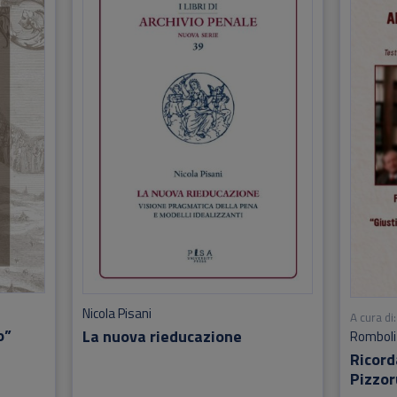
Nicola Pisani
A cura di:
o”
La nuova rieducazione
Romboli
Ricor
Pizzor