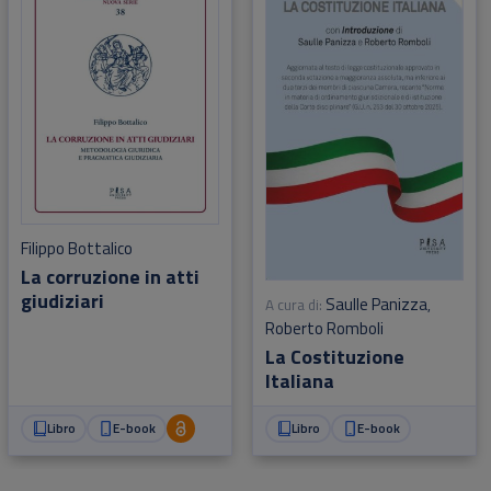
Filippo Bottalico
La corruzione in atti
giudiziari
Saulle Panizza
A cura di:
,
Roberto Romboli
La Costituzione
Italiana
Libro
E-book
Libro
E-book