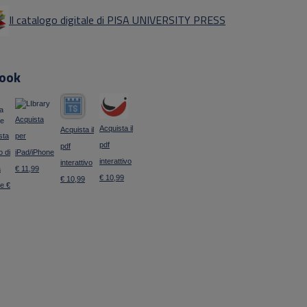
Il catalogo digitale di PISA UNIVERSITY PRESS
ook
Acquista
Acquista il
Acquista il
sta
per
pdf
pdf
to di
iPad/iPhone
interattivo
interattivo
a
€ 11,99
€ 10,99
€ 10,99
e €