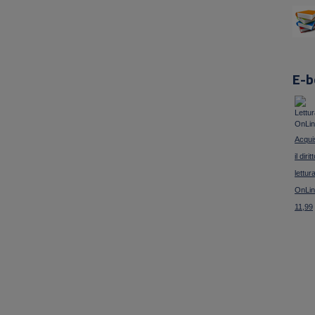
E-b
Acqui
il dirit
lettur
OnLin
11,99