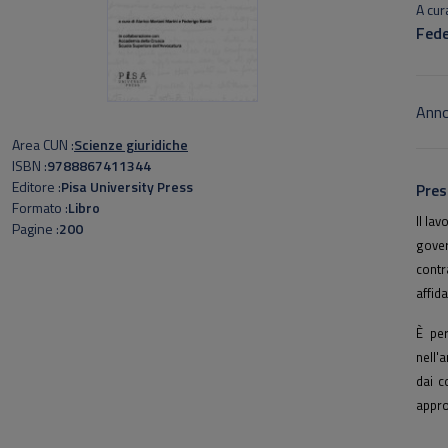
A cura
Fede
Anno
Area CUN
Scienze giuridiche
ISBN
9788867411344
Editore
Pisa University Press
Pres
Formato
Libro
Il la
Pagine
200
gover
contr
affida
È per
nell'
dai c
appro