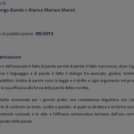
 di:
rigo Bambi
e
Alarico Mariani Marini
 di pubblicazione:
09/2013
entazione
voro dell'avvocato è fatto di parole perché di parole è fatto il processo, dove il g
na il linguaggio e di parole è fatto il dialogo tra avvocato, giudice, testi
addittori. Inoltre di parole sono la legge e il diritto e ogni argomento nel pr
 la sua efficacia alla forza della parola detta e scritta.
tanto essenziale per i giuristi pratici una competenza linguistica che co
arte di costruire un testo, scritto o parlato, al quale la struttura e la forma son
ontenuti razionali, e lo stile e l'efficacia comunicativa derivano dall'uso corr
priato delle parole.