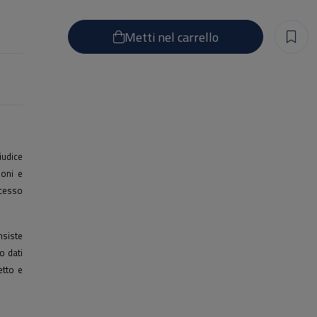
Metti nel carrello
iudice
moni e
ocesso
nsiste
o dati
etto e