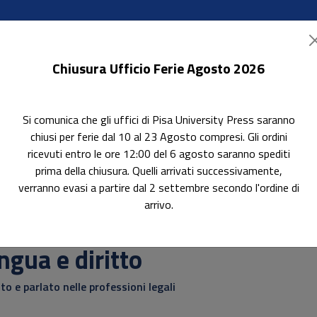
Chiusura Ufficio Ferie Agosto 2026
Si comunica che gli uffici di Pisa University Press saranno
ok Accessibili
In evidenza
Pubblica con noi
chiusi per ferie dal 10 al 23 Agosto compresi. Gli ordini
ricevuti entro le ore 12:00 del 6 agosto saranno spediti
prima della chiusura. Quelli arrivati successivamente,
verranno evasi a partire dal 2 settembre secondo l'ordine di
arrivo.
erca
ngua e diritto
tto e parlato nelle professioni legali