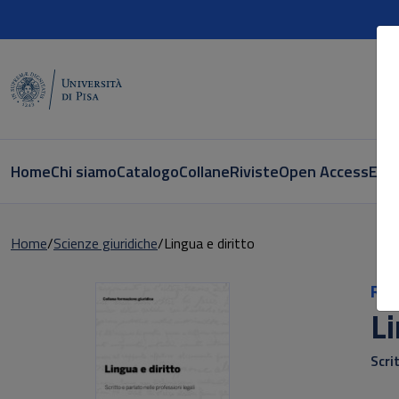
Home
Chi siamo
Catalogo
Collane
Riviste
Open Access
E-bo
Home
Scienze giuridiche
Lingua e diritto
Ric
Li
Scri