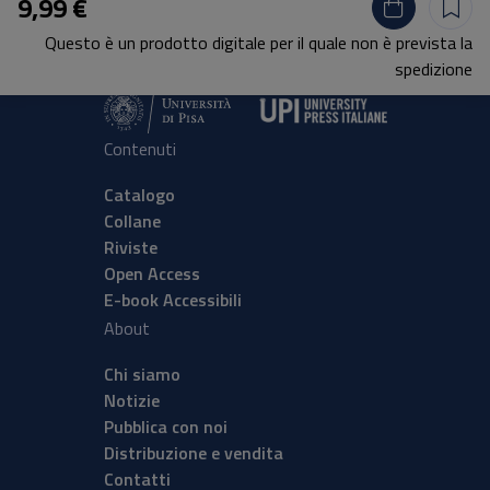
9,99 €
tel.
+39 050 2212056
Questo è un prodotto digitale per il quale non è prevista la
email
press@unipi.it
spedizione
P.I. 00286820501 | C.F: 80003670504
Contenuti
Catalogo
Collane
Riviste
Open Access
E-book Accessibili
About
Chi siamo
Notizie
Pubblica con noi
Distribuzione e vendita
Contatti