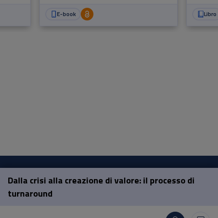
E-book
Libro
Dalla crisi alla creazione di valore: il processo di
Pisa University Press
turnaround
Lungarno Pacinotti 43/44 56126 Pisa