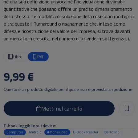
né una sua definizione univoca né l’individuazione di variabili
quantitative che possano offrire un preciso dimensionamento
dello stesso. Le modalità di soluzione della crisi sono molteplici
e tra queste il Turnaround o risanamento che, inteso come
difesa e ricostruzione del valore dell’impresa, si trova davanti
un mercato in crescita, nel numero di aziende in sofferenza, in
insolvenza o in fallimento. Tale crescita ha registrato delle
forti accelerazioni negli ultimi dieci anni, dovute ai fenomeni
Libro
Pdf
patologici di cui sopra, ma anche per effetto di fattori
macroeconomici e per l’afflusso di capitali nel mercato del
9,99 €
Turnaround da parte di investitori specializzati, i volture fund.
Questo è un prodotto digitale per il quale non è prevista la spedizione
Muovendosi dalle considerazioni strategico-operative indicate
nel primo capitolo dall’Ing. Michele Pallottini, un practitioner del
Turnaround, il leitmotive del libro è rappresentato dall’analisi dei
Metti nel carrello
driver conoscitivi fondamentali per la pianificazione di un
processo di creazione di valore nella gestione della crisi.
E-book leggibile sui device:
L’obiettivo, infatti, è cogliere le opportunità di creazione di
Computer
Android
iPhone/Ipad
E-Book Reader
Ibs Tolino
valore partendo da una situazione di crisi.