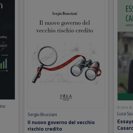
ino
A cura di:
Luca Sp
Sergio Brucciani
Essays
Il nuovo governo del vecchio
Casar
rischio credito