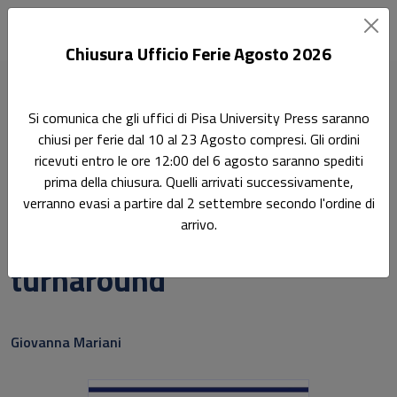
Chiusura Ufficio Ferie Agosto 2026
Home
Scienze economiche e statistiche
Si comunica che gli uffici di Pisa University Press saranno
Dalla crisi alla creazione di valore: il processo di turnaround
chiusi per ferie dal 10 al 23 Agosto compresi. Gli ordini
ricevuti entro le ore 12:00 del 6 agosto saranno spediti
Ricerca
prima della chiusura. Quelli arrivati successivamente,
Dalla crisi alla creazione di
verranno evasi a partire dal 2 settembre secondo l'ordine di
arrivo.
valore: il processo di
turnaround
Sottotitolo non presente
Giovanna Mariani