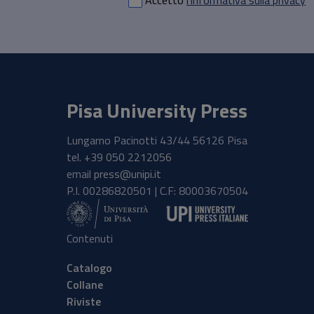
Accetto
l'informativa sulla privacy
Pisa University Press
Lungarno Pacinotti 43/44 56126 Pisa
tel.
+39 050 2212056
email
press@unipi.it
P.I. 00286820501 | C.F: 80003670504
Contenuti
Catalogo
Collane
Riviste