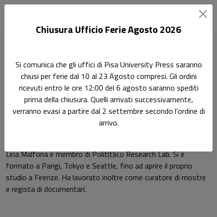
Chiusura Ufficio Ferie Agosto 2026
Home
Autori
Andrea Crudeli
Si comunica che gli uffici di Pisa University Press saranno
chiusi per ferie dal 10 al 23 Agosto compresi. Gli ordini
Pagina di Andrea Crudeli
ricevuti entro le ore 12:00 del 6 agosto saranno spediti
Andrea Crudeli
prima della chiusura. Quelli arrivati successivamente,
verranno evasi a partire dal 2 settembre secondo l'ordine di
arrivo.
Andrea Crudeli è dottorando in Progettazione Architettonica
all’Università di Pisa, dove è assistente alla didattica al corso di
Lina Malfona e membro di Polit(t)ico Research Lab. Si è
formato a Parigi, Tokyo e Seattle, fino ad aprire il proprio
studio a Firenze. Ha lavorato inoltre come curatore di mostre
e regista di documentari.