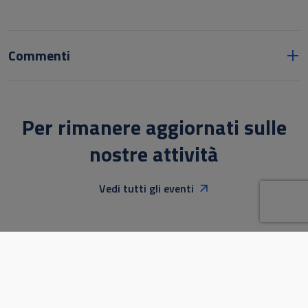
Commenti
Per rimanere aggiornati sulle
nostre attività
Vedi tutti gli eventi
Presentazione "Ad Alto rischio" allo
AGO
07
stabilimento Uisp di Marina di Pisa
Venerdì 7 agosto lo Stabilimento Balneare Sociale UISP
Village di Marina di Pisa ospiterà la presentazione del libro