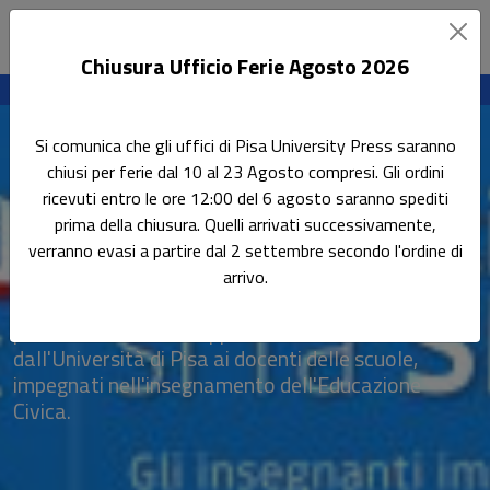
Chiusura Ufficio Ferie Agosto 2026
Sottotitolo non presente
Leggi l'articolo
Si comunica che gli uffici di Pisa University Press saranno
Home
Tutti gli eventi
Presentazione App Smart EduCost
chiusi per ferie dal 10 al 23 Agosto compresi. Gli ordini
ricevuti entro le ore 12:00 del 6 agosto saranno spediti
Presentazione App Smart
prima della chiusura. Quelli arrivati successivamente,
EduCost
verranno evasi a partire dal 2 settembre secondo l'ordine di
arrivo.
Mercoledì 17 marzo, alle ore 15,45, avrà luogo la
presentazione della app "Smart EduCost", offerta
dall'Università di Pisa ai docenti delle scuole,
impegnati nell'insegnamento dell'Educazione
Civica.