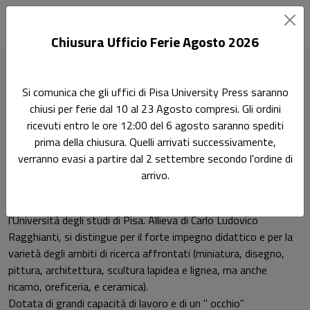
Chiusura Ufficio Ferie Agosto 2026
Home
Autori
Annarosa Garzelli
Si comunica che gli uffici di Pisa University Press saranno
chiusi per ferie dal 10 al 23 Agosto compresi. Gli ordini
Pagina di Annarosa Garzelli
ricevuti entro le ore 12:00 del 6 agosto saranno spediti
Annarosa Garzelli
prima della chiusura. Quelli arrivati successivamente,
verranno evasi a partire dal 2 settembre secondo l'ordine di
arrivo.
Annarosa Garzelli, scomparsa prematuramente nel 2005, è
stata professore ordinario di Storia dell'arte medievale presso
l'Università degli studi di Pisa. Allieva di Carlo Ludovico
Ragghianti, si distingue per il forte impegno didattico e per la
varietà degli ambiti di ricerca affrontati (miniatura, disegno,
pittura, architettura, scultura lapidea e lignea, ma anche
ricamo, oreficeria, e ceramica).
Dotata di grandi capacità di lavoro e di un " occhio"