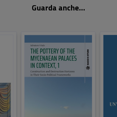
letteraria. Attualmente i suoi interessi di ricerca sono rivolti
Guarda anche...
all’espressione della modalità in italiano dai punti di vista
diacronico e contrastivo.
Marco Gargiulo è professore associato di Lingua e cultura
italiana all’Università di Bergen dal 2010. Si occupa
principalmente di didattica della lingua, di sociolinguistica
italiana e sarda, di linguaggi giovanili, di plurilinguismo nella
narrativa contemporanea e nei mass media. In particolare, la
sua ricerca è focalizzata su plurilinguismo, spazio urbano e
rappresentazione cinematografica.