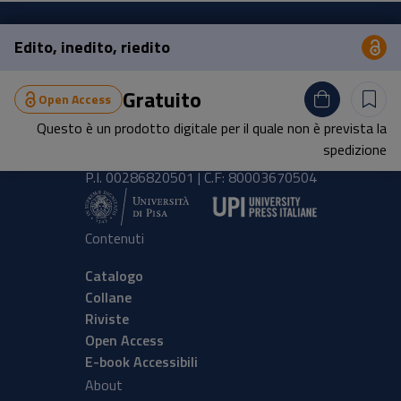
Edito, inedito, riedito
Op
Pisa University Press
Gratuito
Open Access
Lungarno Pacinotti 43/44 56126 Pisa
Questo è un prodotto digitale per il quale non è prevista la
tel.
+39 050 2212056
spedizione
email
press@unipi.it
P.I. 00286820501 | C.F: 80003670504
Contenuti
Catalogo
Collane
Riviste
Open Access
E-book Accessibili
About