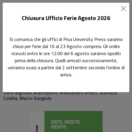
Chiusura Ufficio Ferie Agosto 2026
Home
Saggi e studi
Edito, inedito, riedito
Si comunica che gli uffici di Pisa University Press saranno
chiusi per ferie dal 10 al 23 Agosto compresi. Gli ordini
Ricerca
ricevuti entro le ore 12:00 del 6 agosto saranno spediti
Edito, inedito, riedito
prima della chiusura. Quelli arrivati successivamente,
verranno evasi a partire dal 2 settembre secondo l'ordine di
Saggi dall'XI Congresso degli Italianisti Scandinavi -
arrivo.
Università del Dalarna - Falun 9-11 giugno 2016
Vera Nigrisoli Warnhjeilm
,
Alessandro Aresti
,
Gianluca
Colella
,
Marco Gargiulo