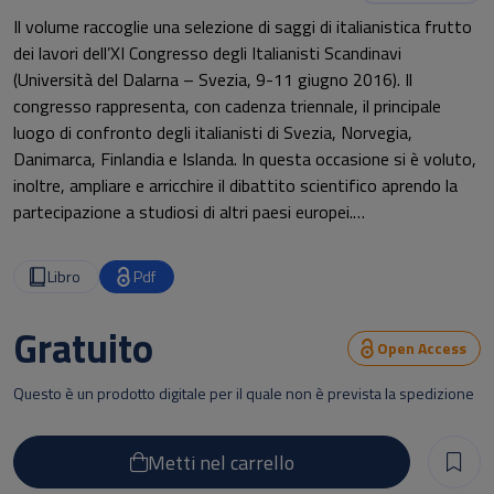
Il volume raccoglie una selezione di saggi di italianistica frutto
dei lavori dell’XI Congresso degli Italianisti Scandinavi
(Università del Dalarna – Svezia, 9-11 giugno 2016). Il
congresso rappresenta, con cadenza triennale, il principale
luogo di confronto degli italianisti di Svezia, Norvegia,
Danimarca, Finlandia e Islanda. In questa occasione si è voluto,
inoltre, ampliare e arricchire il dibattito scientifico aprendo la
partecipazione a studiosi di altri paesi europei.
Tema dell’incontro è stato l’edizione di testi inediti o editi e le
loro riedizioni, anche attraverso i moderni metodi digitali o
Libro
Pdf
grazie alla traduzione in altre lingue. Testimonianza dell’ampia e
vitale attività di ricercatori in Italianistica in Scandinavia e delle
Gratuito
vivaci collaborazioni degli italianisti in Europa, i ventisette
Open Access
contributi qui raccolti spaziano dalla linguistica alla letteratura,
Questo è un prodotto digitale per il quale non è prevista la spedizione
dalla storia e cultura italiana alla traduttologia e didattica
dell’italiano, coprendo un ampio spazio cronologico da Dante ai
giorni nostri.
Metti nel carrello