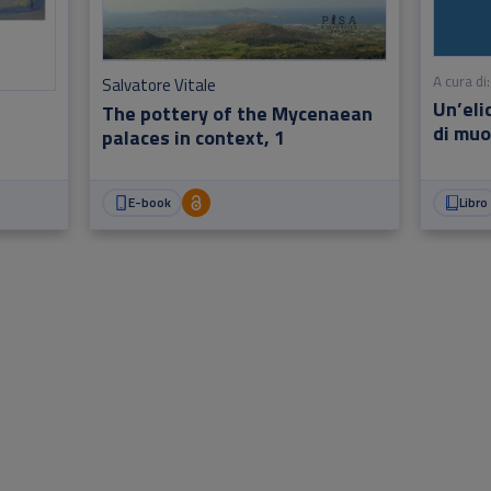
A cura di:
Salvatore Vitale
Un’eli
The pottery of the Mycenaean
di muo
palaces in context, 1
E-book
Libro