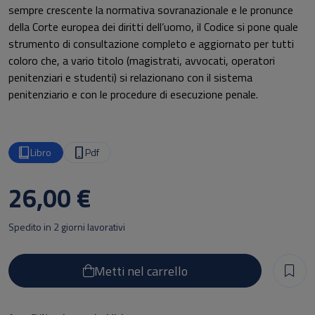
sempre crescente la normativa sovranazionale e le pronunce
della Corte europea dei diritti dell’uomo, il Codice si pone quale
strumento di consultazione completo e aggiornato per tutti
coloro che, a vario titolo (magistrati, avvocati, operatori
penitenziari e studenti) si relazionano con il sistema
penitenziario e con le procedure di esecuzione penale.
Il Volume, aggiornato alle riforme Cartabia (L. 27 settembre
2021, n. 134 e D.Lgs. 10 ottobre 2022, n. 150) e Nordio (D.L.
Libro
Pdf
31 ottobre 2022, n. 162, conv. con mod. dalla L. 30 dicembre
2022, n. 199), riporta le principali fonti nazionali ed
26,00 €
internazionali in materia, corredate dalla giurisprudenza
europea, costituzionale e di legittimità.
Spedito in 2 giorni lavorativi
Metti nel carrello