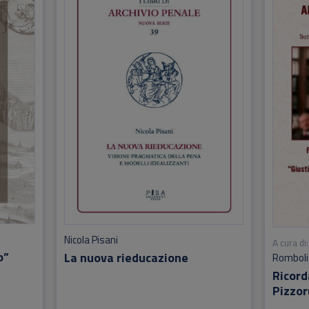
Nicola Pisani
A cura di:
o”
La nuova rieducazione
Romboli
Ricor
Pizzor
scomp