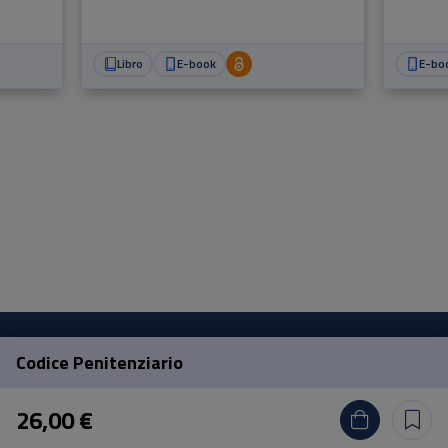
Libro
E-book
E-bo
Codice Penitenziario
Pisa University Press
26,00 €
Lungarno Pacinotti 43/44 56126 Pisa