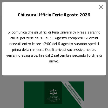
Chiusura Ufficio Ferie Agosto 2026
Home
Le norme per l'udienza penale
Codice Penitenziario
Si comunica che gli uffici di Pisa University Press saranno
chiusi per ferie dal 10 al 23 Agosto compresi. Gli ordini
Ricerca
ricevuti entro le ore 12:00 del 6 agosto saranno spediti
Codice Penitenziario
prima della chiusura. Quelli arrivati successivamente,
verranno evasi a partire dal 2 settembre secondo l'ordine di
annotato. Aggiornato a maggio 2023
arrivo.
Fabio Fiorentin
,
Carlo Fiorio