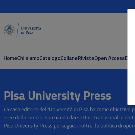
Home
Chi siamo
Catalogo
Collane
Riviste
Open Access
E-bo
Vendita online Libri - PisaUniver
Pisa University Press
La casa editrice dell'Università di Pisa ha come obiettivo 
aree della ricerca, spaziando dai settori tradizionali e da t
Pisa University Press persegue, inoltre, la politica di open 