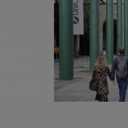
ze
and e una ricca
ditoria
 alla Stazione
Maggiori info