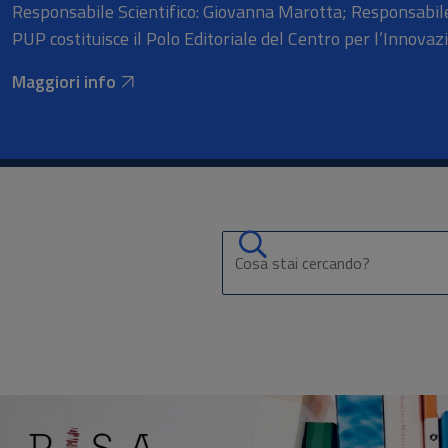
Responsabile Scientifico: Giovanna Marotta; Responsabile
PUP costituisce il Polo Editoriale del Centro per l’Innovazi
Maggiori info