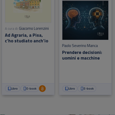
Giacomo Lorenzini
A cura di:
Ad Agraria, a Pisa,
c’ho studiato anch’io
Paolo Severino Manca
Prendere decisioni:
uomini e macchine
Libro
E-book
Libro
E-book