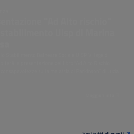
enza
entazione "Ad Alto rischio"
 stabilimento Uisp di Marina
isa
 lo Stabilimento Balneare Sociale UISP Village di
piterà la presentazione del libro "Ad Alto Rischio.
consapevolezze sulla malattia di Parkinson” di Lucia
Maggiori info
Vedi tutti gli eventi