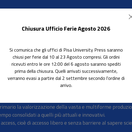
Chiusura Ufficio Ferie Agosto 2026
Si comunica che gli uffici di Pisa University Press saranno
ok Accessibili
In evidenza
Pubblica con noi
chiusi per ferie dal 10 al 23 Agosto compresi. Gli ordini
ricevuti entro le ore 12:00 del 6 agosto saranno spediti
sityPress.it
prima della chiusura. Quelli arrivati successivamente,
verranno evasi a partire dal 2 settembre secondo l'ordine di
arrivo.
primario la valorizzazione della vasta e multiforme produzion
empo consolidati a quelli più attuali e innovativi.
access, cioè di accesso libero e senza barriere al sapere scie