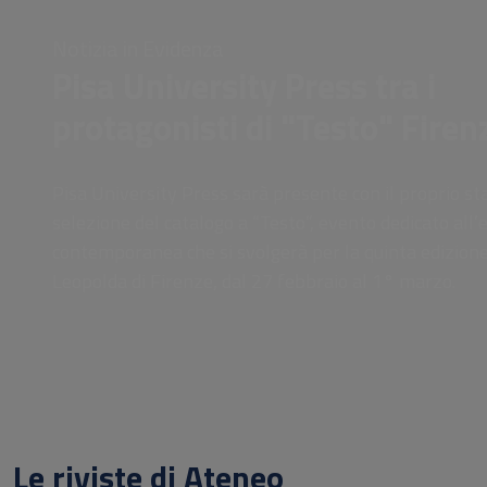
Notizia in Evidenza
Pisa University Press tra i
protagonisti di "Testo" Firen
Pisa University Press sarà presente con il proprio st
selezione del catalogo a “Testo”, evento dedicato all’e
contemporanea che si svolgerà per la quinta edizione
Leopolda di Firenze, dal 27 febbraio al 1° marzo.
Le riviste di Ateneo