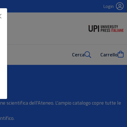
Login
Cerca
Carrello
e scientifica dell'Ateneo. L'ampio catalogo copre tutte le
ntifico.