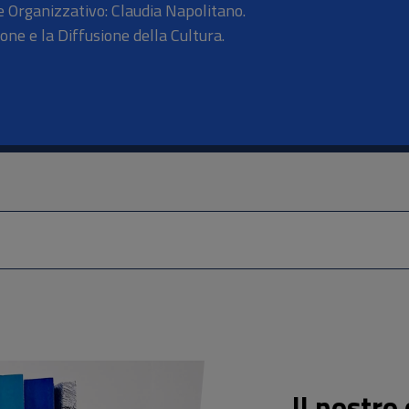
 Organizzativo: Claudia Napolitano.
one e la Diffusione della Cultura.
Il nostro