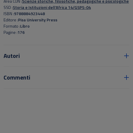
Area CUN
Scienze storiche, filosofiche, pedagogiche e psicologiche
SSD
Storia e Istituzioni dell'Africa 14/GSPS-04
ISBN
9788884923448
Editore
Pisa University Press
Formato
Libro
Pagine
176
Autori
Commenti