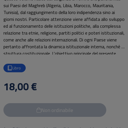
sui Paesi del Maghreb (Algeria, Libia, Marocco, Mauritania,
Tunisia), dal raggiungimento della loro indipendenza sino ai
giorni nostri. Particolare attenzione viene affidata allo sviluppo
ed al funzionamento delle istituzioni politiche, alla complessa
relazione tra etnie, religione, partiti politici e poteri istituzionali,
come anche alle relazioni internazionali. Di ogni Paese viene
pertanto affrontata la dinamica istituzionale interna, nonché la
struttura costituzionale. L'obiettivo principale del presente
lavoro è quello di fornire uno strumento di consultazione del
quadro storico ed istituzionale di questa importante area
Libro
africana.
18,00 €
Non ordinabile