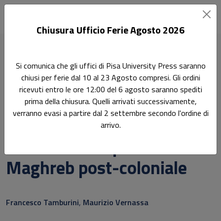
Chiusura Ufficio Ferie Agosto 2026
Home
Manuali
Si comunica che gli uffici di Pisa University Press saranno
Lineamenti di storia ed istituzioni dei paesi del Maghreb post-
chiusi per ferie dal 10 al 23 Agosto compresi. Gli ordini
coloniale
ricevuti entro le ore 12:00 del 6 agosto saranno spediti
prima della chiusura. Quelli arrivati successivamente,
Ricerca
verranno evasi a partire dal 2 settembre secondo l'ordine di
Lineamenti di storia ed
arrivo.
istituzioni dei paesi del
Maghreb post-coloniale
Sottotitolo non presente
Francesco Tamburini
,
Maurizio Vernassa