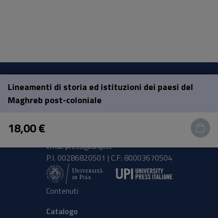
Lineamenti di storia ed istituzioni dei paesi del
Pisa University Press
Maghreb post-coloniale
Lungarno Pacinotti 43/44 56126 Pisa
18,00 €
tel.
+39 050 2212056
email
press@unipi.it
P.I. 00286820501 | C.F: 80003670504
Contenuti
Catalogo