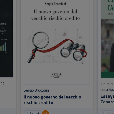
ino
A cura di:
Luca Sp
Sergio Brucciani
Essays
Il nuovo governo del vecchio
Casar
rischio credito
E-book
Libro