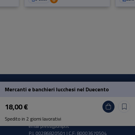
Mercanti e banchieri lucchesi nel Duecento
Pisa University Press
18,00 €
Lungarno Pacinotti 43/44 56126 Pisa
Spedito in 2 giorni lavorativi
tel.
+39 050 2212056
email
press@unipi.it
P.I. 00286820501 | C.F: 80003670504