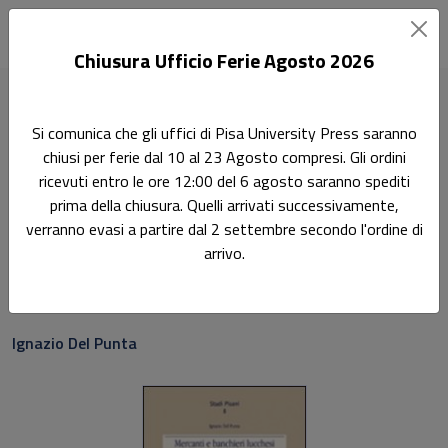
Chiusura Ufficio Ferie Agosto 2026
Home
Scienze economiche e statistiche
Si comunica che gli uffici di Pisa University Press saranno
Mercanti e banchieri lucchesi nel Duecento
chiusi per ferie dal 10 al 23 Agosto compresi. Gli ordini
ricevuti entro le ore 12:00 del 6 agosto saranno spediti
Ricerca
prima della chiusura. Quelli arrivati successivamente,
Mercanti e banchieri
verranno evasi a partire dal 2 settembre secondo l'ordine di
arrivo.
lucchesi nel Duecento
Sottotitolo non presente
Ignazio Del Punta