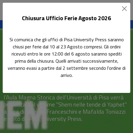
Chiusura Ufficio Ferie Agosto 2026
Sottotitolo non presente
Leggi l'articolo
Si comunica che gli uffici di Pisa University Press saranno
Home
Tutti gli eventi
chiusi per ferie dal 10 al 23 Agosto compresi. Gli ordini
Presentazione del volume "Shem nelle tende di Yaphet"
ricevuti entro le ore 12:00 del 6 agosto saranno spediti
prima della chiusura. Quelli arrivati successivamente,
Presentazione del volume
verranno evasi a partire dal 2 settembre secondo l'ordine di
"Shem nelle tende di Yaphet"
arrivo.
Giovedì 20 febbraio 2020 alle ore 15:00 presso
l'Aula Magna Storica dell'Università di Pisa verrà
presentato il volume "Shem nelle tende di Yaphet"
a cura di Fabrizio Franceschini e Mafalda Toniazzi
e edito da Pisa University Press.