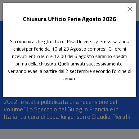
Chiusura Ufficio Ferie Agosto 2026
Leggi l'articolo
Si comunica che gli uffici di Pisa University Press saranno
Home
Rassegna stampa
chiusi per ferie dal 10 al 23 Agosto compresi. Gli ordini
Recensione de "Lo Specchio del Gulag in Francia e in Italia"
ricevuti entro le ore 12:00 del 6 agosto saranno spediti
prima della chiusura. Quelli arrivati successivamente,
Recensione de "Lo Specchio
verranno evasi a partire dal 2 settembre secondo l'ordine di
del Gulag in Francia e in Italia"
arrivo.
Nella rivista "Revue des études slaves. 93-4,
2022" è stata pubblicata una recensione del
volume "Lo Specchio del Gulag in Francia e in
Italia" , a cura di Luba Jurgenson e Claudia Pieralli