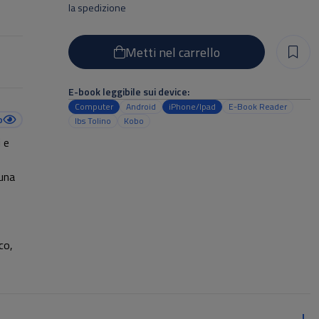
la spedizione
Metti nel carrello
E-book leggibile sui device:
Computer
Android
iPhone/Ipad
E-Book Reader
o
Ibs Tolino
Kobo
 e
 una
co,
onali
ino