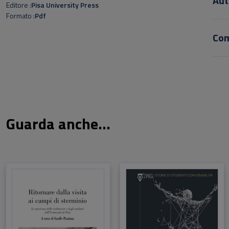
Aut
Editore
Pisa University Press
raffo
Formato
Pdf
Il vo
mode
Co
ellen
nazi
Guarda anche...