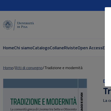
Home
Chi siamo
Catalogo
Collane
Riviste
Open Access
E-bo
Home
Atti di convegno
Tradizione e modernità
Did
Tr
La c