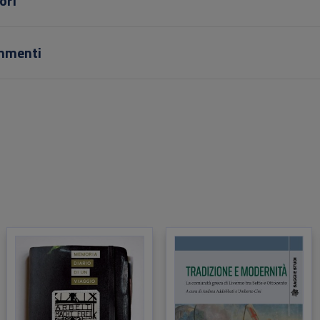
ori
rzando le proprie istituzioni.
lume, a duecento anni dall’indipendenza della Grecia, riflette sulla via
rnità dei greci di Livorno, nucleo importante della più estesa diasp
mmenti
ica al cui interno si manifestarono i primi fermenti del riscatto
onale.