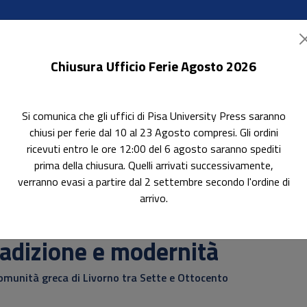
Chiusura Ufficio Ferie Agosto 2026
Si comunica che gli uffici di Pisa University Press saranno
ok Accessibili
In evidenza
Pubblica con noi
chiusi per ferie dal 10 al 23 Agosto compresi. Gli ordini
ricevuti entro le ore 12:00 del 6 agosto saranno spediti
prima della chiusura. Quelli arrivati successivamente,
verranno evasi a partire dal 2 settembre secondo l'ordine di
arrivo.
attica
adizione e modernità
omunità greca di Livorno tra Sette e Ottocento