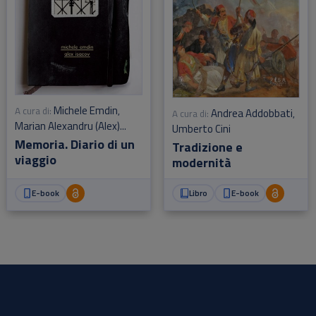
Michele Emdin
A cura di:
,
Andrea Addobbati
A cura di:
,
Marian Alexandru (Alex)
Umberto Cini
Isacov
Memoria. Diario di un
Tradizione e
viaggio
modernità
E-book
Libro
E-book