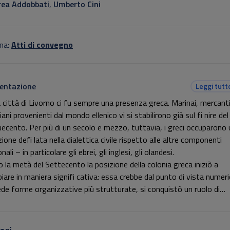
ea Addobbati
,
Umberto Cini
na:
Atti di convegno
entazione
Leggi tutt
a città di Livorno ci fu sempre una presenza greca. Marinai, mercanti
iani provenienti dal mondo ellenico vi si stabilirono già sul fi nire del
uecento. Per più di un secolo e mezzo, tuttavia, i greci occuparono
ione defi lata nella dialettica civile rispetto alle altre componenti
nali – in particolare gli ebrei, gli inglesi, gli olandesi.
o la metà del Settecento la posizione della colonia greca iniziò a
iare in maniera signifi cativa: essa crebbe dal punto di vista numeri
iede forme organizzative più strutturate, si conquistò un ruolo di
ior peso nel commercio marittimo e anche il culto ortodosso fu fi
ente autorizzato. Mentre tutte le altre corporazioni mercantili nazi
ndavano indebolendo, i greci parteciparono al progresso civile cittad