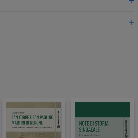
 alla
ora