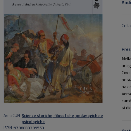
Andr
Colla
Pres
Nell
artig
Cinq
posiz
nazio
Vers
camb
si d
magg
Area CUN
Scienze storiche, filosofiche, pedagogiche e
nalm
psicologiche
ISBN
9788833399553
si a