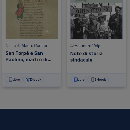
Mauro Ronzani
Alessandro Volpi
A cura di:
San Torpè e San
Note di storia
Paolino, martiri di
sindacale
Nerone
Libro
E-book
Libro
E-book