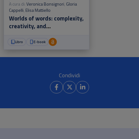
A cura di:
Veronica Bonsignori
,
Gloria
Cappelli
,
Elisa Mattiello
Worlds of words: complexity,
creativity, and
conventionality in english
language, literature and
Libro
E-book
culture
Condividi