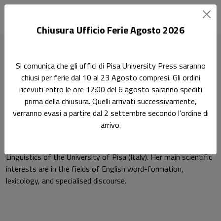
Chiusura Ufficio Ferie Agosto 2026
Home
Autori
Elisa Mattiello
Si comunica che gli uffici di Pisa University Press saranno
chiusi per ferie dal 10 al 23 Agosto compresi. Gli ordini
Pagina di Elisa Mattiello
ricevuti entro le ore 12:00 del 6 agosto saranno spediti
Elisa Mattiello
prima della chiusura. Quelli arrivati successivamente,
verranno evasi a partire dal 2 settembre secondo l'ordine di
arrivo.
Elisa Mattiello is a Researcher in English Language and
Linguistics in the Department of Philology, Literature and
Linguistics of the University of Pisa (Italy). Her main scientific
interests are in the fields of English word-formation,
lexicology, and specialised discourse.