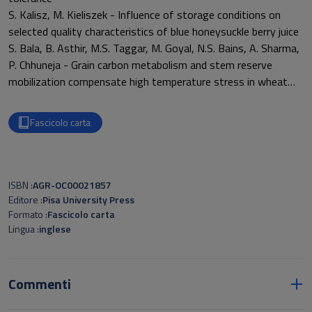
S. Kalisz, M. Kieliszek - Influence of storage conditions on
selected quality characteristics of blue honeysuckle berry juice
S. Bala, B. Asthir, M.S. Taggar, M. Goyal, N.S. Bains, A. Sharma,
P. Chhuneja - Grain carbon metabolism and stem reserve
mobilization compensate high temperature stress in wheat
I.A. Hassan, R. El Dakak, N.S. Haiba, W. Abd Elmegeid, M. El-
Sheekh, S.A. Rahman, J. Basahi, A. Summan, I. Ismail -
Fascicolo carta
Biochemical and physiological response of rice (Oryza sativa L.)
plants to copper oxide nanoparticle stress
A. Batjuka - Modulation of the alternative respiratory pathway
to increase tolerance against heat stress of Triticum
ISBN
AGR-OC00021857
aestivum by chemical treatment
Editore
Pisa University Press
C. Ceccanti, G. Lauria, A. Davini, L. Incrocci, L. Guidi, A. Pardossi,
Formato
Fascicolo carta
Lingua
inglese
M. Landi - Visual quality and nutraceutical properties upon
storage of Sanguisorba minor Scop. proposed as a new fresh-
cut product
Commenti