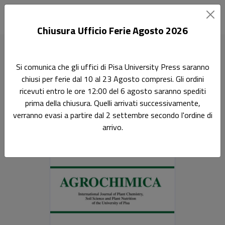
Chiusura Ufficio Ferie Agosto 2026
Home
Riviste
Agrochimica
AGROCHIMICA 1 2021
Si comunica che gli uffici di Pisa University Press saranno
chiusi per ferie dal 10 al 23 Agosto compresi. Gli ordini
AGROCHIMICA 1 2021
ricevuti entro le ore 12:00 del 6 agosto saranno spediti
prima della chiusura. Quelli arrivati successivamente,
Rivista Internazionale di Chimica vegetale, Scienza del
verranno evasi a partire dal 2 settembre secondo l'ordine di
suolo e Nutrizione delle piante dell’Università di Pisa
arrivo.