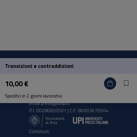
Transizioni e contraddizioni
Pisa University Press
10,00 €
Lungarno Pacinotti 43/44 56126 Pisa
Spedito in 2 giorni lavorativi
tel.
+39 050 2212056
email
press@unipi.it
P.I. 00286820501 | C.F: 80003670504
Contenuti