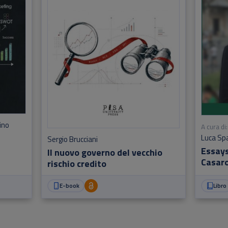
ino
A cura di:
Luca Sp
Sergio Brucciani
Essays
Il nuovo governo del vecchio
Casar
rischio credito
E-book
Libro