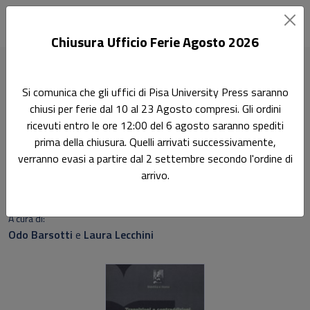
Chiusura Ufficio Ferie Agosto 2026
Home
Saggi e studi
Transizioni e contraddizioni
Si comunica che gli uffici di Pisa University Press saranno
chiusi per ferie dal 10 al 23 Agosto compresi. Gli ordini
Ricerca
ricevuti entro le ore 12:00 del 6 agosto saranno spediti
Transizioni e contraddizioni
prima della chiusura. Quelli arrivati successivamente,
verranno evasi a partire dal 2 settembre secondo l'ordine di
Demografia e sviluppo in Marocco secondo un'analisi di
arrivo.
genere
A cura di:
Odo Barsotti
e
Laura Lecchini