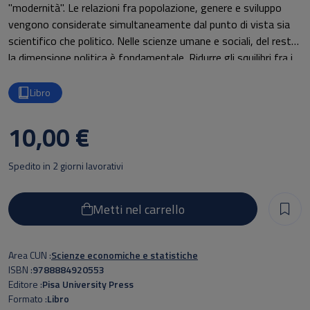
"modernità". Le relazioni fra popolazione, genere e sviluppo
vengono considerate simultaneamente dal punto di vista sia
scientifico che politico. Nelle scienze umane e sociali, del resto,
la dimensione politica è fondamentale. Ridurre gli squilibri fra i
generi è imperativo; le politiche di sviluppo, però, devono
tendere anche alla riduzione delle disuguaglianze sociali e
Libro
spaziali.
10,00 €
Spedito in 2 giorni lavorativi
Metti nel carrello
Area CUN
Scienze economiche e statistiche
ISBN
9788884920553
Editore
Pisa University Press
Formato
Libro