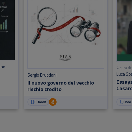
ino
A cura di:
Luca Sp
Sergio Brucciani
Essays
Il nuovo governo del vecchio
Casar
rischio credito
E-book
Libro