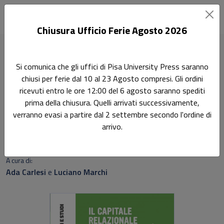
Chiusura Ufficio Ferie Agosto 2026
Home
Saggi e studi
Il capitale relazionale delle Università
Si comunica che gli uffici di Pisa University Press saranno
chiusi per ferie dal 10 al 23 Agosto compresi. Gli ordini
Ricerca
ricevuti entro le ore 12:00 del 6 agosto saranno spediti
Il capitale relazionale delle
prima della chiusura. Quelli arrivati successivamente,
verranno evasi a partire dal 2 settembre secondo l'ordine di
Università
arrivo.
Sottotitolo non presente
A cura di:
Ada Carlesi
e
Luciano Marchi