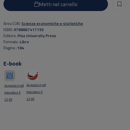
sviluppo della relazione, tenendo conto degli ostacoli/vincoli e
Metti nel carrello
delle opportunità interne ed esterne; 7) i co­sti diretti e indiretti
della relazione. Per ciascun parametro, infine, vengono definiti
Area CUN
Scienze economiche e statistiche
specifici indicatori di performance.
ISBN
9788867417193
Editore
Pisa University Press
Formato
Libro
Pagine
184
E-book
Acquista il pdf
Acquista il pdf
interattivo €
interattivo €
13,99
13,99