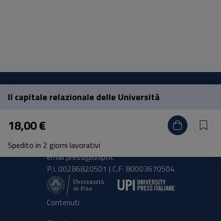
Il capitale relazionale delle Università
Pisa University Press
18,00 €
Lungarno Pacinotti 43/44 56126 Pisa
Spedito in 2 giorni lavorativi
tel.
+39 050 2212056
email
press@unipi.it
P.I. 00286820501 | C.F: 80003670504
Contenuti