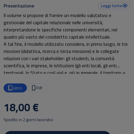
Presentazione
Leggi tutto
Il volume si propone di fornire un modello valutativo e
gestionale del capitale relazionale nelle università,
interpretandone le speci­fiche componenti elementari, nel
quadro più vasto del cosiddetto capitale intellettuale.
A tal fine, il modello utilizzato considera, in primo luogo, le tre
mis­sioni (didattica, ricerca e terza missione) e le collegate
relazioni con i vari stakeholder: gli studenti, la comunità
scientifica, le imprese, le istituzioni (gli enti locali, gli enti
territoriali, lo Stato e così via) e, più in generale, il territorio a
livello economico-sociale.
A partire dal suddetto modello “relazionale”, vengono
Libro
Pdf
individuati i principali parametri (drivers) in grado di esprimere la
qualità delle relazioni: 1) gli effetti economici derivanti dalla
18,00 €
relazione; 2) l’even­tuale trasferimento di know-how; 3) la
reputazione/immagine che la relazione contribuisce a creare; 4)
Spedito in 2 giorni lavorativi
il livello di soddisfazione degli attori coinvolti nella relazione; 5)
l’intensità e la stabilità della rela­zione; 6) le potenzialità di