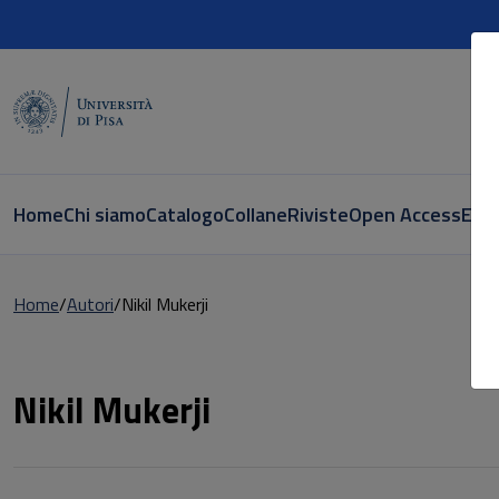
Home
Chi siamo
Catalogo
Collane
Riviste
Open Access
E-bo
Home
Autori
Nikil Mukerji
Pagina di Nikil Mukerji
Nikil Mukerji