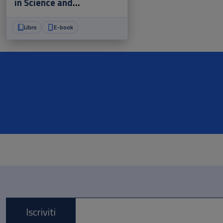
in Science and
Technology
Libro
E-book
Iscriviti
E-mail *