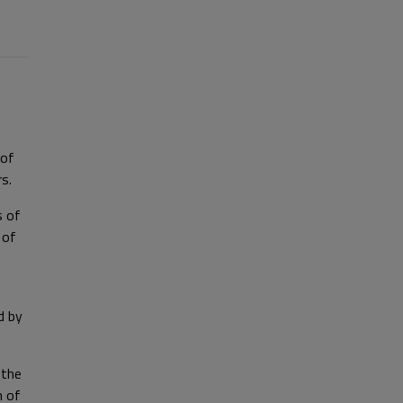
 of
s.
s of
 of
d by
 the
n of