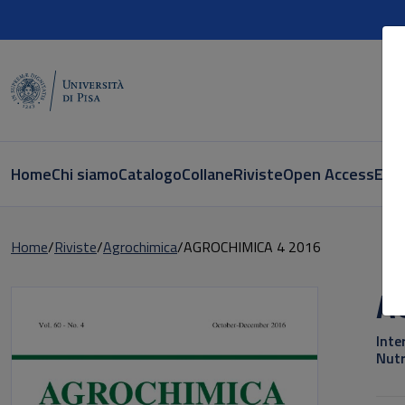
Home
Chi siamo
Catalogo
Collane
Riviste
Open Access
E-bo
Home
Riviste
Agrochimica
AGROCHIMICA 4 2016
A
Inte
Nutr