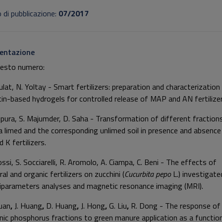
 di pubblicazione:
07/2017
entazione
uesto numero:
ulat, N. Yoltay - Smart fertilizers: preparation and characterization
tin-based hydrogels for controlled release of MAP and AN fertilizer
ripura, S. Majumder, D. Saha - Transformation of different fraction
 a limed and the corresponding unlimed soil in presence and absence
 K fertilizers.
ossi, S. Socciarelli, R. Aromolo, A. Ciampa, C. Beni - The effects of
al and organic fertilizers on zucchini (
Cucurbita pepo
L.) investigate
iparameters analyses and magnetic resonance imaging (MRI).
uan
,
J. Huang
,
D. Huang
,
J. Hong
,
G. Liu
,
R. Dong - The response of
nic phosphorus fractions to green manure application as a functio