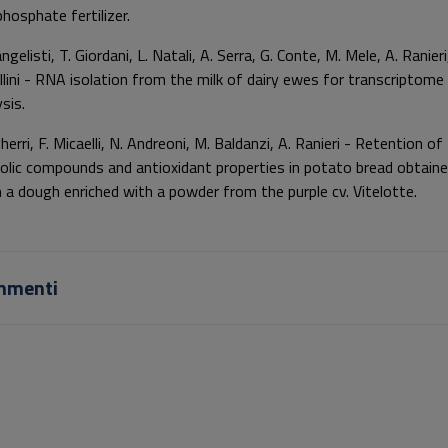
phosphate fertilizer.
ngelisti, T. Giordani, L. Natali, A. Serra, G. Conte, M. Mele, A. Ranieri
llini - RNA isolation from the milk of dairy ewes for transcriptome
sis.
herri, F. Micaelli, N. Andreoni, M. Baldanzi, A. Ranieri - Retention of
olic compounds and antioxidant properties in potato bread obtain
 a dough enriched with a powder from the purple cv. Vitelotte.
mmenti