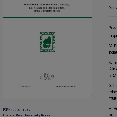
Anno
Pres
In q
M. P
gela
S. T
K in
N and
G. R
miner
mult
H. H
ISBN
0002-1857IT
orga
Editore
Pisa University Press