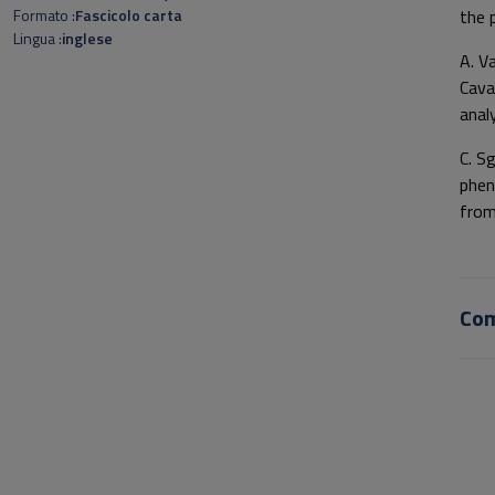
Formato
Fascicolo carta
the 
Lingua
inglese
A. Va
Cava
analy
C. Sg
phen
from
Co