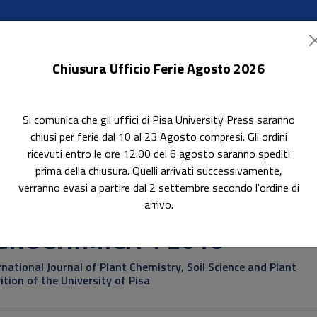
Chiusura Ufficio Ferie Agosto 2026
Si comunica che gli uffici di Pisa University Press saranno
ok Accessibili
In evidenza
Pubblica con noi
chiusi per ferie dal 10 al 23 Agosto compresi. Gli ordini
ricevuti entro le ore 12:00 del 6 agosto saranno spediti
prima della chiusura. Quelli arrivati successivamente,
verranno evasi a partire dal 2 settembre secondo l'ordine di
arrivo.
GROCHIMICA 4 2016
rnational Journal of Plant Chemistry, Soil Science and Plant
ition of the University of Pisa