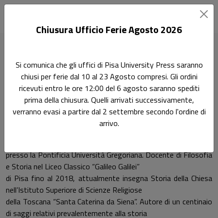
Chiusura Ufficio Ferie Agosto 2026
Home
Autori
Stefano Sodi
Si comunica che gli uffici di Pisa University Press saranno
chiusi per ferie dal 10 al 23 Agosto compresi. Gli ordini
Pagina di Stefano Sodi
ricevuti entro le ore 12:00 del 6 agosto saranno spediti
Stefano Sodi
prima della chiusura. Quelli arrivati successivamente,
verranno evasi a partire dal 2 settembre secondo l'ordine di
arrivo.
Stefano Sodi ha conseguito la laurea in Filosofia presso
l’Università di Pisa ed il baccalaureato in Teologia
presso la Pontificia Università Gregoriana. Docente di Filosofia
e Storia nel Liceo Classico “Galileo Galilei”
di Pisa fino al 2018, attualmente insegna Storia della Chiesa
nell’Istituto Superiore di Scienze Religiose
della Toscana “Santa Caterina da Siena”. Autore di un centinaio
di saggi relativi prevalentemente alla storia