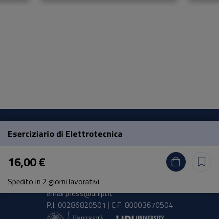
Eserciziario di Elettrotecnica
Pisa University Press
16,00 €
Lungarno Pacinotti 43/44 56126 Pisa
Spedito in 2 giorni lavorativi
tel.
+39 050 2212056
email
press@unipi.it
P.I. 00286820501 | C.F: 80003670504