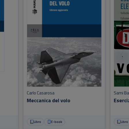
Carlo Casarosa
Sami B
Meccanica del volo
Eserci
Libro
E-book
Libro