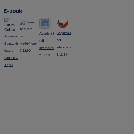
E-book
Acquista
Acquista il
Acquista il
Acquista
per
pdf
pdf
il diritto di
iPad/iPhone
interattivo
interattivo
lettura
€ 12,99
€ 11,99
€ 11,99
OnLine €
12,99