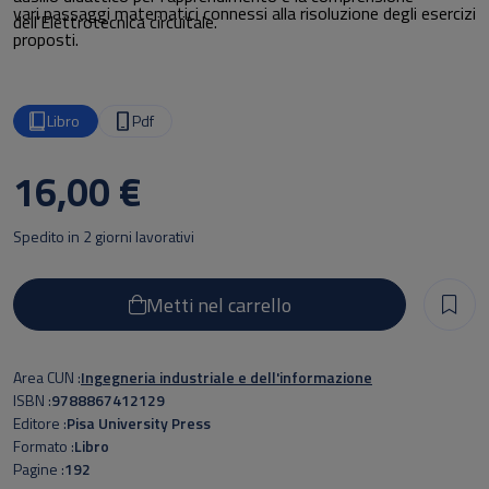
vari passaggi matematici connessi alla risoluzione degli esercizi
dell’Elettrotecnica circuitale.
proposti.
Libro
Pdf
16,00 €
Spedito in 2 giorni lavorativi
Metti nel carrello
Area CUN
Ingegneria industriale e dell'informazione
ISBN
9788867412129
Editore
Pisa University Press
Formato
Libro
Pagine
192