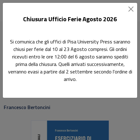
Chiusura Ufficio Ferie Agosto 2026
Home
Didattica e Ricerca. Manuali
Si comunica che gli uffici di Pisa University Press saranno
Eserciziario di Elettrotecnica
chiusi per ferie dal 10 al 23 Agosto compresi. Gli ordini
ricevuti entro le ore 12:00 del 6 agosto saranno spediti
Didattica
prima della chiusura. Quelli arrivati successivamente,
Eserciziario di
verranno evasi a partire dal 2 settembre secondo l'ordine di
arrivo.
Elettrotecnica
Sottotitolo non presente
Francesco Bertoncini