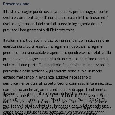
Presentazione
Il testo raccoglie più di novanta esercizi, per la maggior parte
svolti e commentati, sull’analisi dei circuiti elettrici lineari ed è
rivolto agli studenti dei corsi di laurea in Ingegneria dove è
previsto l’insegnamento di Elettrotecnica.
Il volume è articolato in 6 capitoli presentando in successione
esercizi sui circuiti resistivi, a regime sinusoidale, a regime
periodico non sinusoidale e aperiodici, quindi esercizi relativi alla
presentazione ingresso-uscita di un circuito ed infine esercizi
sui circuiti due porte.Ogni capitolo è suddiviso in tre sezioni. In
particolare nella sezione A gli esercizi sono svolti in modo
esteso mettendo in evidenza laddove necessario o
semplicemente utile gli aspetti teorici connessi. In tale sezioni
compaiono anche argomenti ed esercizi di approfondimento.
Il volume fa riferimento a Lezioni di Elettrotecnica del prof.
Nella sezione B è invece fornita solo la traccia della soluzione
Marco Raugi, pubblicato da Pisa University Press (2012). Di
dell’esercizio proposto, mentre nella sezione C la soluzione è
tale testo è stata adottata l’impostazione, privilegiando una
lasciata allo studente.In questo modo il testo si propone come
esposizione il più possibile semplice e chiara ed esplicitando i
ausilio didattico per l’apprendimento e la comprensione