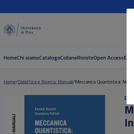
Home
Chi siamo
Catalogo
Collane
Riviste
Open Access
E-bo
Home
Didattica e Ricerca. Manuali
Meccanica Quantistica: Nuov
Did
M
I