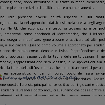
 conseguenze, sono introdotte e illustrate in modo elementare
i esempi e problemi, risolti analiticamente o numericamente.
to libro presenta diverse novità rispetto ai libri tradizi
’argomento, sia nell’approccio didattico sia nella scelta degli argo
tati. Nel CD che accompagna il testo, si trovano numerosi pro
lti, presentati come notebook di Mathematica, che il lettor
ere, eseguire, modificare, generalizzare e applicare ad altri pro
ra, a suo piacere. Questo primo volume è appropriato per student
o anno del nuovo corso triennale in fisica. L’approfondimento dei
di di approssimazione quali: la teoria delle perturbazioni, il m
azionale, l’approssimazione semi-classica, e le applicazioni alla f
ica, la teoria della diffusione etc., che sono più appropriati per un 
aurea specialistica, o per un corso opzionale, sarà svilu
Il catalogo digitale di PISA UNIVERSITY PRESS
ratamente nel secondo volume Meccanica Quantistica: Applicaz
ene questo libro sia principalmente scritto per i giovani e dedic
 (studenti, laureandi e dottorandi), ci auguriamo che possa offrire s
iferimento utili anche ai ricercatori e allo stesso tempo servire
mentazione complementare ai docenti che tengono corsi in mecc