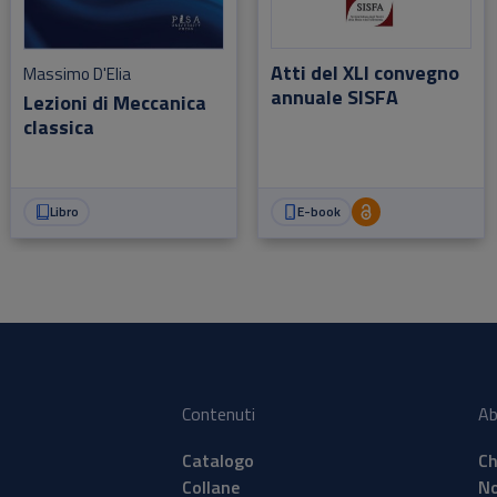
Atti del XLI convegno
Massimo D'Elia
annuale SISFA
Lezioni di Meccanica
classica
Libro
E-book
Contenuti
Ab
Catalogo
Ch
Collane
No