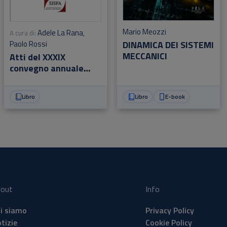
Mario Meozzi
Adele La Rana
A cura di:
,
DINAMICA DEI SISTEMI
Paolo Rossi
MECCANICI
Atti del XXXIX
convegno annuale
SISFA
Libro
Libro
E-book
out
Info
i siamo
Privacy Policy
tizie
Cookie Policy