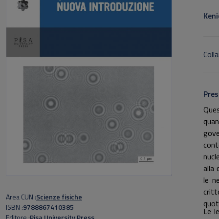
Sott
Keni
Colla
Pres
Ques
quan
gove
cont
nucl
alla
le n
crit
Area CUN
Scienze fisiche
quot
ISBN
9788867410385
Le l
Editore
Pisa University Press