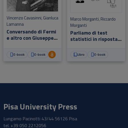
Vincenzo Cavasinni
Gianluca
,
Marco Morganti
Riccardo
,
Lamanna
Morganti
Conversando di Fermi
Parliamo di test
e altro con Giuseppe
statistici in risposta a
Cocconi
quesiti clinici
E-book
E-book
Libro
E-book
Pisa University Press
Lungarno Pacinotti 43/44 56126 Pisa
tel.
+39 050 2212056