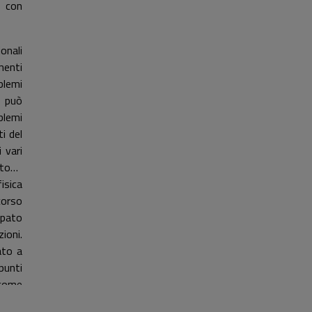
, con
onali
menti
blemi
e può
blemi
i del
 vari
etodo
isica
corso
ppato
ioni.
ato a
punti
 come
anica