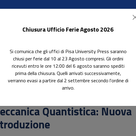
Chiusura Ufficio Ferie Agosto 2026
Si comunica che gli uffici di Pisa University Press saranno
ok Accessibili
In evidenza
Pubblica con noi
chiusi per ferie dal 10 al 23 Agosto compresi. Gli ordini
ricevuti entro le ore 12:00 del 6 agosto saranno spediti
prima della chiusura. Quelli arrivati successivamente,
verranno evasi a partire dal 2 settembre secondo l'ordine di
a Introduzione
arrivo.
attica
eccanica Quantistica: Nuova
ntroduzione