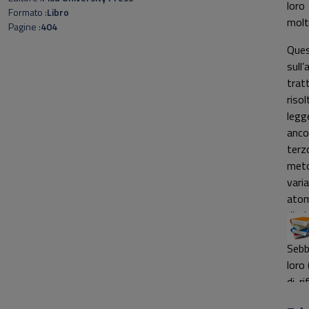
loro
Formato
Libro
molt
Pagine
404
Ques
sull
trat
riso
legg
anco
terz
meto
vari
atom
di l
sepa
Sebb
loro
di r
docu