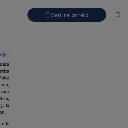
Metti nel carrello
o
anica
stica
isica
mica,
isica
tica,
g, la
ondo
 e le