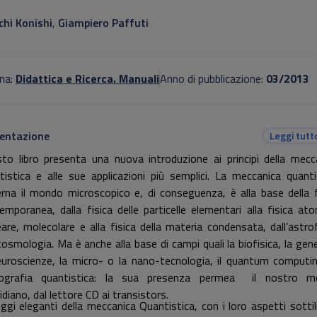
otitolo non presente
chi Konishi
,
Giampiero Paffuti
na:
Didattica e Ricerca. Manuali
Anno di pubblicazione:
03/2013
entazione
Leggi tutt
to libro presenta una nuova introduzione ai principi della mecc
tistica e alle sue applicazioni più semplici. La meccanica quanti
rna il mondo microscopico e, di conseguenza, è alla base della f
emporanea, dalla fisica delle particelle elementari alla fisica ato
eare, molecolare e alla fisica della materia condensata, dall’astrof
 cosmologia. Ma è anche alla base di campi quali la biofisica, la gene
euroscienze, la micro- o la nano-tecnologia, il quantum computin
tografia quantistica: la sua presenza permea il nostro m
idiano, dal lettore CD ai transistors.
eggi eleganti della meccanica Quantistica, con i loro aspetti sottili