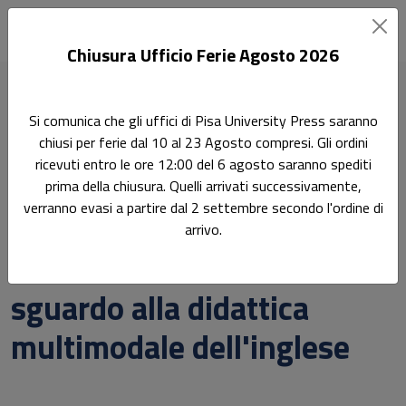
Chiusura Ufficio Ferie Agosto 2026
Home
Didattica e Ricerca. Saggi e studi
Si comunica che gli uffici di Pisa University Press saranno
Apprendimento in ambiente CLIL: uno sguardo alla didattica
chiusi per ferie dal 10 al 23 Agosto compresi. Gli ordini
multimodale dell'inglese
ricevuti entro le ore 12:00 del 6 agosto saranno spediti
prima della chiusura. Quelli arrivati successivamente,
Ricerca
verranno evasi a partire dal 2 settembre secondo l'ordine di
Apprendimento in
arrivo.
ambiente CLIL: uno
sguardo alla didattica
multimodale dell'inglese
Sottotitolo non presente