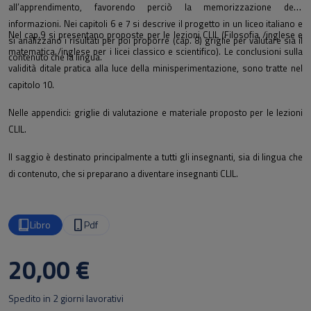
all’apprendimento, favorendo perciò la memorizzazione delle
informazioni. Nei capitoli 6 e 7 si descrive il progetto in un liceo italiano e
Nel cap.9 si presentano proposte per le lezioni CLIL (Filosofia /inglese e
si analizzano i risultati per poi proporre (cap. 8) griglie per valutare sia il
matematica /inglese per i licei classico e scientifico). Le conclusioni sulla
contenuto che la lingua.
validità ditale pratica alla luce della minisperimentazione, sono tratte nel
capitolo 10.
Nelle appendici: griglie di valutazione e materiale proposto per le lezioni
CLIL.
Il saggio è destinato principalmente a tutti gli insegnanti, sia di lingua che
di contenuto, che si preparano a diventare insegnanti CLIL.
Libro
Pdf
20,00 €
Spedito in 2 giorni lavorativi