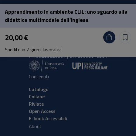
Apprendimento in ambiente CLIL: uno sguardo alla
Pisa University Press
didattica multimodale dell'inglese
Lungarno Pacinotti 43/44 56126 Pisa
20,00 €
tel.
+39 050 2212056
email
press@unipi.it
Spedito in 2 giorni lavorativi
P.I. 00286820501 | C.F: 80003670504
Contenuti
Catalogo
Collane
Riviste
Open Access
E-book Accessibili
About