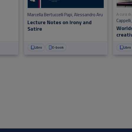
A cura di:
Marcella Bertuccelli Papi
Alessandro Aru
,
Cappelli
Lecture Notes on Irony and
Worlds
Satire
creati
in eng
and cu
Libro
E-book
Libro