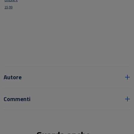
OnLine €
15,99
Autore
Commenti