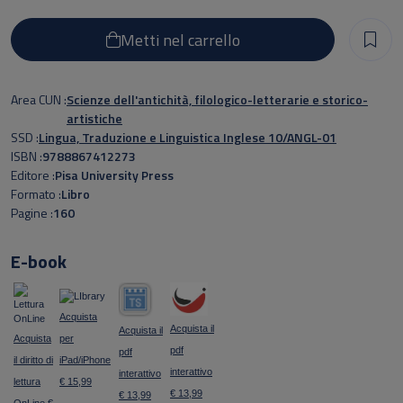
Metti nel carrello
Area CUN
Scienze dell'antichità, filologico-letterarie e storico-
artistiche
SSD
Lingua, Traduzione e Linguistica Inglese 10/ANGL-01
ISBN
9788867412273
Editore
Pisa University Press
Formato
Libro
Pagine
160
E-book
Acquista
Acquista il
Acquista il
Acquista
per
pdf
pdf
il diritto di
iPad/iPhone
interattivo
interattivo
lettura
€ 15,99
€ 13,99
€ 13,99