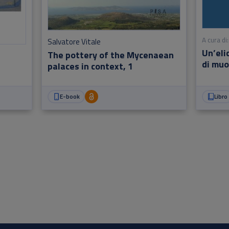
A cura di:
Salvatore Vitale
Un’eli
The pottery of the Mycenaean
di muo
palaces in context, 1
E-book
Libro