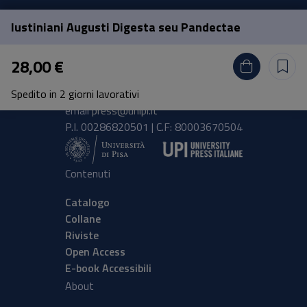
Iustiniani Augusti Digesta seu Pandectae
Pisa University Press
28,00 €
Lungarno Pacinotti 43/44 56126 Pisa
Spedito in 2 giorni lavorativi
tel.
+39 050 2212056
email
press@unipi.it
P.I. 00286820501 | C.F: 80003670504
Contenuti
Catalogo
Collane
Riviste
Open Access
E-book Accessibili
About