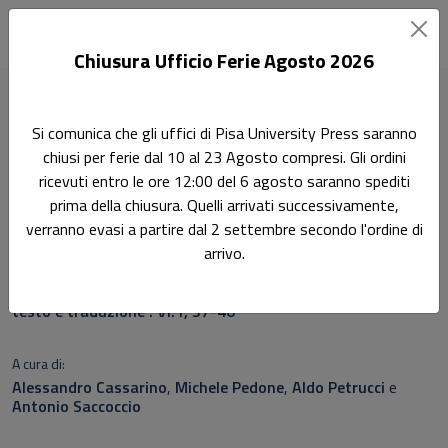
Chiusura Ufficio Ferie Agosto 2026
Home
Collezione Accademica
Si comunica che gli uffici di Pisa University Press saranno
Iustiniani Augusti Digesta seu Pandectae
chiusi per ferie dal 10 al 23 Agosto compresi. Gli ordini
ricevuti entro le ore 12:00 del 6 agosto saranno spediti
Ricerca
prima della chiusura. Quelli arrivati successivamente,
Iustiniani Augusti Digesta
verranno evasi a partire dal 2 settembre secondo l'ordine di
arrivo.
seu Pandectae
testo e traduzione : VI.1, 37-40
A cura di:
Alessandro Cassarino
,
Michele Pedone
,
Aldo Petrucci
e
Antonio Saccoccio