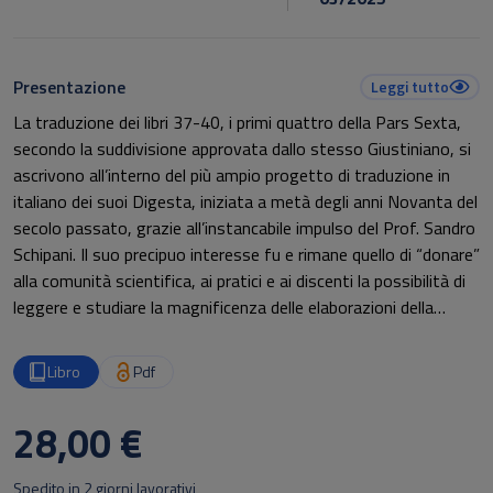
Presentazione
Leggi tutto
La traduzione dei libri 37-40, i primi quattro della Pars Sexta,
secondo la suddivisione approvata dallo stesso Giustiniano, si
ascrivono all’interno del più ampio progetto di traduzione in
italiano dei suoi Digesta, iniziata a metà degli anni Novanta del
secolo passato, grazie all’instancabile impulso del Prof. Sandro
Schipani. Il suo precipuo interesse fu e rimane quello di “donare”
alla comunità scientifica, ai pratici e ai discenti la possibilità di
leggere e studiare la magnificenza delle elaborazioni della
giurisprudenza romana, così da poter comprendere come
queste abbiano influenzato la successiva tradizione giuridica
Libro
Pdf
fino ad arrivare ai giorni nostri.
28,00 €
Spedito in 2 giorni lavorativi