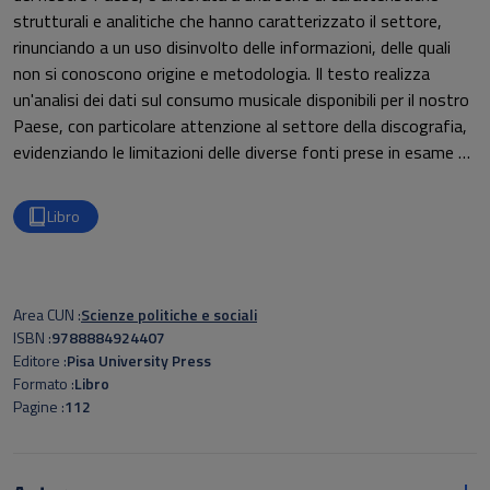
strutturali e analitiche che hanno caratterizzato il settore,
rinunciando a un uso disinvolto delle informazioni, delle quali
non si conoscono origine e metodologia. Il testo realizza
un'analisi dei dati sul consumo musicale disponibili per il nostro
Paese, con particolare attenzione al settore della discografia,
evidenziando le limitazioni delle diverse fonti prese in esame e
le contraddizioni che si delineano nella loro comparazione. È
commentato l'andamento dei consumi fonografici negli ultimi
Libro
anni, si evidenzia la situazione di concentrazione che
caratterizza il mercato fonografico e si mostra che i dati
diffusi a livello internazionale circa i consumi di musica
registrata del nostro Paese costituiscono un'approssimazione
Area CUN
Scienze politiche e sociali
deficitaria rispetto alle reali dimensioni del mercato, da
ISBN
9788884924407
ricostruire alla luce dei diversi canali distributivi. Vengono infine
Editore
Pisa University Press
Formato
Libro
analizzate le caratteristiche sociodemografiche, di
Pagine
112
stratificazione, di distribuzione spaziale e del gusto musicale
del pubblico degli ascoltatori italiani e gli emergenti scenari
della musica digitale.