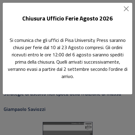
Chiusura Ufficio Ferie Agosto 2026
Home
Storia e sociologia della modernità
Si comunica che gli uffici di Pisa University Press saranno
Scenari del consumo musicale
chiusi per ferie dal 10 al 23 Agosto compresi. Gli ordini
ricevuti entro le ore 12:00 del 6 agosto saranno spediti
Ricerca
prima della chiusura. Quelli arrivati successivamente,
Scenari del consumo
verranno evasi a partire dal 2 settembre secondo l'ordine di
arrivo.
musicale
Strategie di ascolto nell'epoca della fruizione di massa
Giampaolo Saviozzi