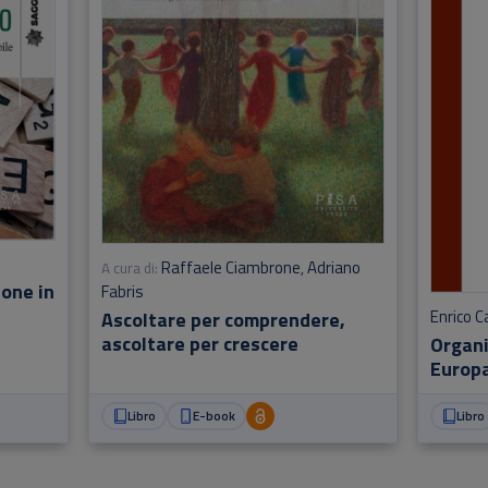
Raffaele Ciambrone
Adriano
A cura di:
,
ione in
Fabris
Enrico C
Ascoltare per comprendere,
ascoltare per crescere
Organi
Europa
Libro
E-book
Libro